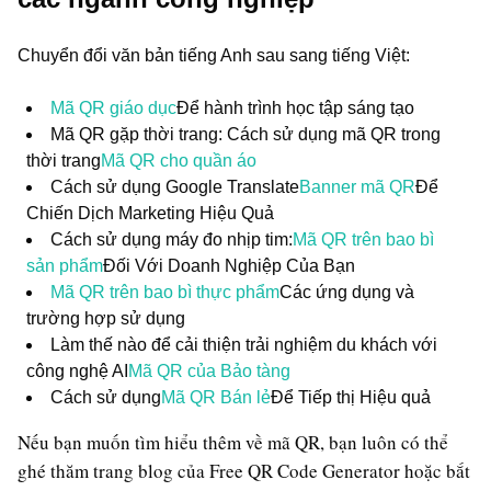
Chuyển đổi văn bản tiếng Anh sau sang tiếng Việt:
Mã QR giáo dục
Để hành trình học tập sáng tạo
Mã QR gặp thời trang: Cách sử dụng mã QR trong
thời trang
Mã QR cho quần áo
Cách sử dụng Google Translate
Banner mã QR
Để
Chiến Dịch Marketing Hiệu Quả
Cách sử dụng máy đo nhịp tim:
Mã QR trên bao bì
sản phẩm
Đối Với Doanh Nghiệp Của Bạn
Mã QR trên bao bì thực phẩm
Các ứng dụng và
trường hợp sử dụng
Làm thế nào để cải thiện trải nghiệm du khách với
công nghệ AI
Mã QR của Bảo tàng
Cách sử dụng
Mã QR Bán lẻ
Để Tiếp thị Hiệu quả
Nếu bạn muốn tìm hiểu thêm về mã QR, bạn luôn có thể
ghé thăm trang blog của Free QR Code Generator hoặc bắt