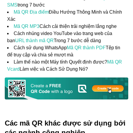
SMS
trong 7 bước
Mã QR Địa điểm
Điều Hướng Thông Minh và Chính
Xác
Mã QR MP3
Cách cải thiện trải nghiệm lắng nghe
Cách nhúng video YouTube vào trang web của
bạn
URL thành mã QR
Trong 7 bước dễ dàng
Cách sử dụng WhatsApp
Mã QR thành PDF
Tệp tin
để truy cập và chia sẻ mượt mà
Làm thế nào một Máy tính Quyết định được?
Mã QR
Vcard
Làm việc và Cách Sử Dụng Nó?
Các mã QR khác được sử dụng bởi
các ngành công nghiệp