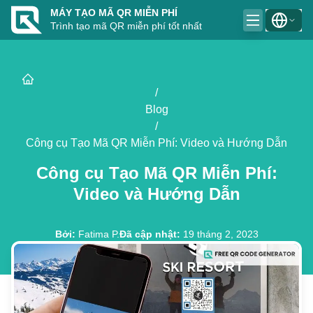
MÁY TẠO MÃ QR MIỄN PHÍ
Trình tạo mã QR miễn phí tốt nhất
/
Blog
/
Công cụ Tạo Mã QR Miễn Phí: Video và Hướng Dẫn
Công cụ Tạo Mã QR Miễn Phí:
Video và Hướng Dẫn
Bởi
:
Fatima P.
Đã cập nhật
:
19 tháng 2, 2023