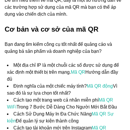
Để tìm hiểu thêm về mã QR, đây là một số hướng dẫn về
các trường hợp sử dụng của mã QR mà bạn có thể áp
dụng vào chiến dịch của mình.
Cơ bản và cơ sở của mã QR
Bạn đang tìm kiếm công cụ tốt nhất để quảng cáo và
quảng bá sản phẩm và doanh nghiệp của bạn?
Một địa chỉ IP là một chuỗi các số được sử dụng để
xác định một thiết bị trên mạng.
Mã QR
Hướng dẫn đầy
đủ
Định nghĩa của một chiếc máy tính?
Mã QR động
Vì
sao đó là sự lựa chọn tốt nhất?
Cách tạo một trang web cá nhân miễn phí
Mã QR
WiFi
Trong 7 Bước Dễ Dàng Cho Người Mới Bắt Đầu
Cách Sử Dụng Máy In Đa Chức Năng
Mã QR Sự
kiện
Để quản lý sự kiện thành công
Cách tạo tài khoản mới trên Instagram
Mã QR