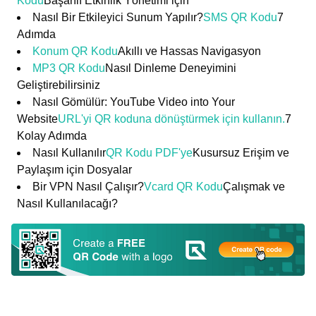
Kodu
Başarılı Etkinlik Yönetimi için
Nasıl Bir Etkileyici Sunum Yapılır?
SMS QR Kodu
7
Adımda
Konum QR Kodu
Akıllı ve Hassas Navigasyon
MP3 QR Kodu
Nasıl Dinleme Deneyimini
Geliştirebilirsiniz
Nasıl Gömülür: YouTube Video into Your
Website
URL'yi QR koduna dönüştürmek için kullanın.
7
Kolay Adımda
Nasıl Kullanılır
QR Kodu PDF'ye
Kusursuz Erişim ve
Paylaşım için Dosyalar
Bir VPN Nasıl Çalışır?
Vcard QR Kodu
Çalışmak ve
Nasıl Kullanılacağı?