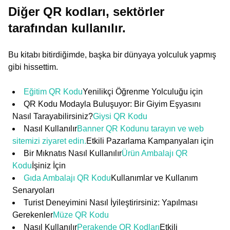
Diğer QR kodları, sektörler
tarafından kullanılır.
Bu kitabı bitirdiğimde, başka bir dünyaya yolculuk yapmış
gibi hissettim.
Eğitim QR Kodu
Yenilikçi Öğrenme Yolculuğu için
QR Kodu Modayla Buluşuyor: Bir Giyim Eşyasını
Nasıl Tarayabilirsiniz?
Giysi QR Kodu
Nasıl Kullanılır
Banner QR Kodunu tarayın ve web
sitemizi ziyaret edin.
Etkili Pazarlama Kampanyaları için
Bir Mıknatıs Nasıl Kullanılır
Ürün Ambalajı QR
Kodu
İşiniz İçin
Gıda Ambalajı QR Kodu
Kullanımlar ve Kullanım
Senaryoları
Turist Deneyimini Nasıl İyileştirirsiniz: Yapılması
Gerekenler
Müze QR Kodu
Nasıl Kullanılır
Perakende QR Kodları
Etkili