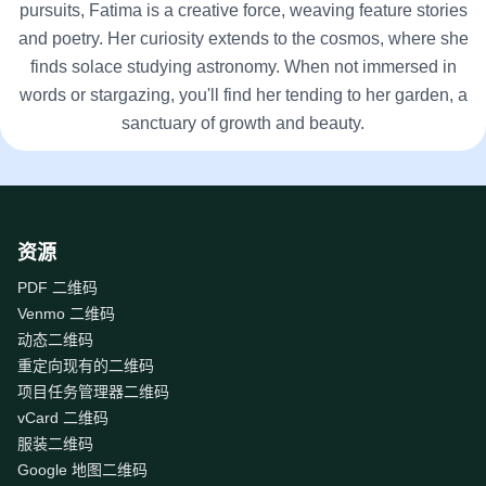
pursuits, Fatima is a creative force, weaving feature stories
and poetry. Her curiosity extends to the cosmos, where she
finds solace studying astronomy. When not immersed in
words or stargazing, you'll find her tending to her garden, a
sanctuary of growth and beauty.
资源
PDF 二维码
Venmo 二维码
动态二维码
重定向现有的二维码
项目任务管理器二维码
vCard 二维码
服装二维码
Google 地图二维码