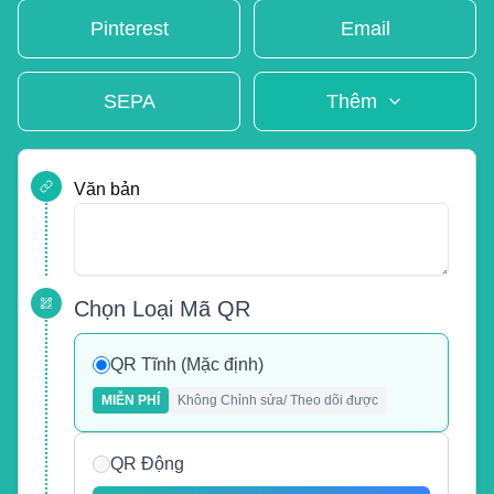
Pinterest
Email
SEPA
Thêm
Văn bản
Chọn Loại Mã QR
QR Tĩnh (Mặc định)
MIỄN PHÍ
Không Chỉnh sửa/ Theo dõi được
QR Động