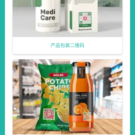
产品包装二维码