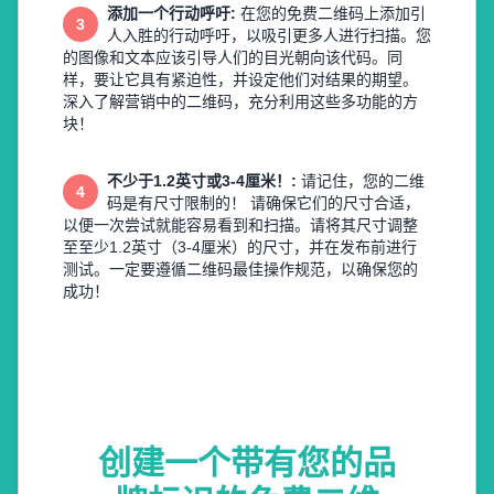
添加一个行动呼吁
:
在您的免费二维码上添加引
3
人入胜的行动呼吁，以吸引更多人进行扫描。您
的图像和文本应该引导人们的目光朝向该代码。同
样，要让它具有紧迫性，并设定他们对结果的期望。
深入了解营销中的二维码，充分利用这些多功能的方
块！
不少于1.2英寸或3-4厘米！
:
请记住，您的二维
4
码是有尺寸限制的！ 请确保它们的尺寸合适，
以便一次尝试就能容易看到和扫描。请将其尺寸调整
至至少1.2英寸（3-4厘米）的尺寸，并在发布前进行
测试。一定要遵循二维码最佳操作规范，以确保您的
成功！
创建一个带有您的品