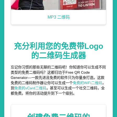
MP3 二维码
充分利用您的免费带Logo
的二维码生成器
忘记你习惯的那些无聊的二维码吧！你知道你可以生成不同
类型的免费二维码吗？这都归功于Free QR Code
Generator—一款先进且免费的软件只为你量身打造。这款
免费的二维码制作器让你可以生成一个
免费的WiFi二维码
，
到
免费的vCard二维码
，甚至可以生成一个社交二维码，全
都免费。将你的活动提升到下一个级别。