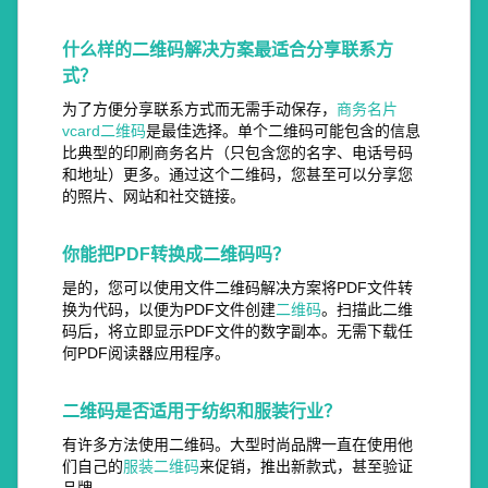
什么样的二维码解决方案最适合分享联系方
式？
为了方便分享联系方式而无需手动保存，
商务名片
vcard二维码
是最佳选择。单个二维码可能包含的信息
比典型的印刷商务名片（只包含您的名字、电话号码
和地址）更多。通过这个二维码，您甚至可以分享您
的照片、网站和社交链接。
你能把PDF转换成二维码吗？
是的，您可以使用文件二维码解决方案将PDF文件转
换为代码，以便为PDF文件创建
二维码
。扫描此二维
码后，将立即显示PDF文件的数字副本。无需下载任
何PDF阅读器应用程序。
二维码是否适用于纺织和服装行业？
有许多方法使用二维码。大型时尚品牌一直在使用他
们自己的
服装二维码
来促销，推出新款式，甚至验证