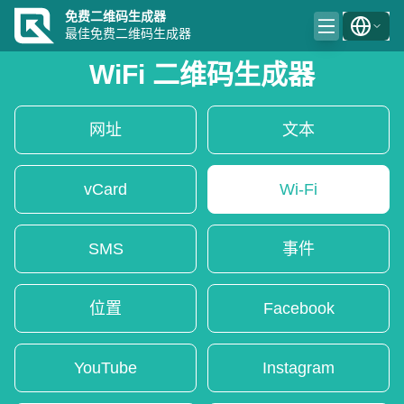
免费二维码生成器
最佳免费二维码生成器
WiFi 二维码生成器
网址
文本
vCard
Wi-Fi
SMS
事件
位置
Facebook
YouTube
Instagram