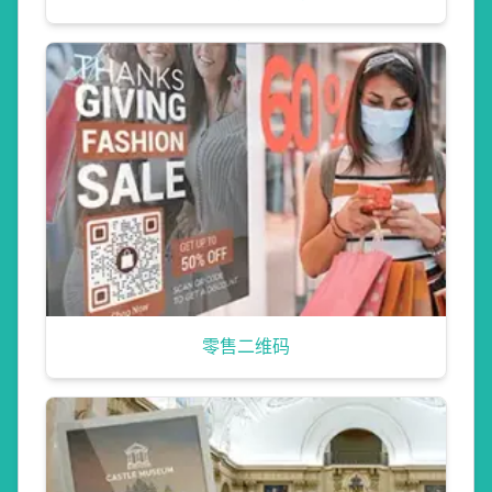
零售二维码