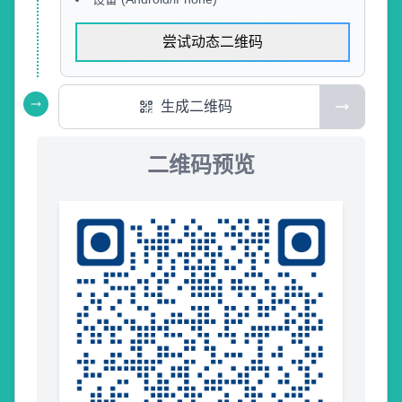
尝试动态二维码
生成二维码
二维码预览