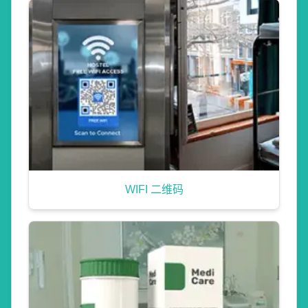
WIFI 二维码