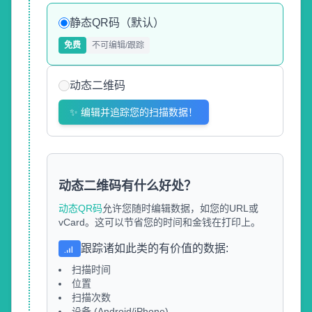
静态QR码（默认）
免费
不可编辑/跟踪
动态二维码
✨
编辑并追踪您的扫描数据！
动态二维码有什么好处？
动态QR码
允许您随时编辑数据，如您的URL或
vCard。这可以节省您的时间和金钱在打印上。
跟踪诸如此类的有价值的数据
:
扫描时间
位置
扫描次数
设备 (Android/iPhone)