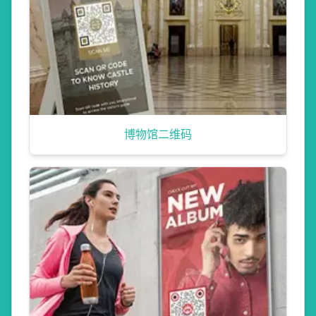
博物馆二维码