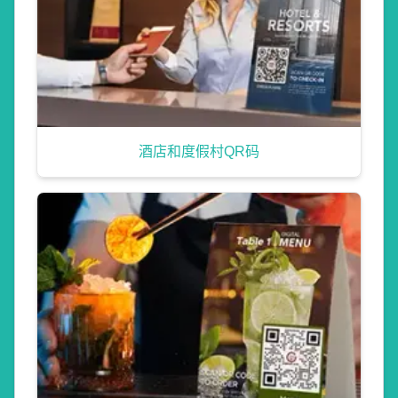
酒店和度假村QR码