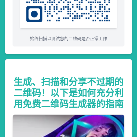
始终扫描以测试您的二维码是否正常工作
生成、扫描和分享不过期的
二维码！以下是如何充分利
用免费二维码生成器的指南