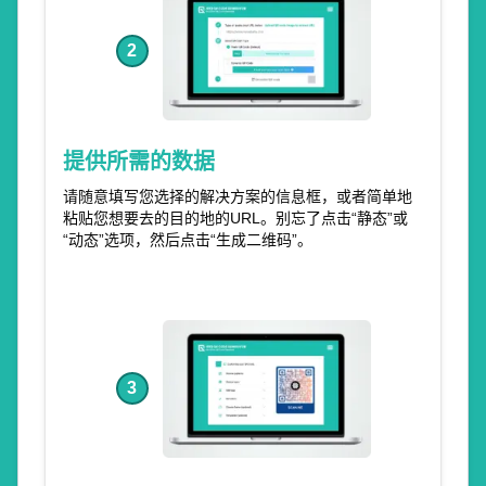
2
提供所需的数据
请随意填写您选择的解决方案的信息框，或者简单地
粘贴您想要去的目的地的URL。别忘了点击“静态”或
“动态”选项，然后点击“生成二维码”。
3