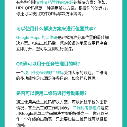
有各种创建
文件文档管理的QR码
的解决方案：例如，
URL QR码就是一种通用解决方案。根据你的创造力，
你还可以使用文件QR码解决方案等等。
可以使用什么解决方案来进行位置共享？
Google Maps 的二维码
是轻松精准分享位置的最佳解
决方案。扫描二维码后，您的设备的地图应用程序会
立即打开，您可以立即进行跟踪。
QR码可以用于任务管理目的吗？
一个
项目任务管理的二维码
受到大家的欢迎。二维码
的多功能性足以满足许多目的，如文档和管理。
是否可以使用二维码进行考勤跟踪？
通过使用某些二维码解决方案，可以追踪学校的出勤
情况，甚至员工的工作时间表。
二维码考勤追踪
是使
用Google表单二维码解决方案的好处之一。你可以制
作一个在线的出勤表，只需要扫描二维码就可以轻松
访问。