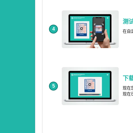
测
4
在自
下
5
现在
现在