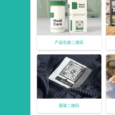
产品包装二维码
服装二维码