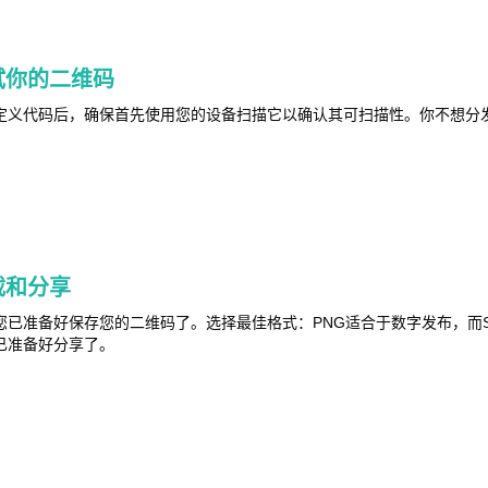
试你的二维码
定义代码后，确保首先使用您的设备扫描它以确认其可扫描性。你不想分
载和分享
您已准备好保存您的二维码了。选择最佳格式：PNG适合于数字发布，而
已准备好分享了。