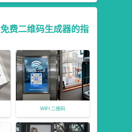
用免费二维码生成器的指
WIFI 二维码