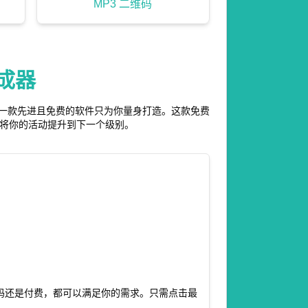
MP3 二维码
成器
or—一款先进且免费的软件只为你量身打造。这款免费
将你的活动提升到下一个级别。
码还是付费，都可以满足你的需求。只需点击最