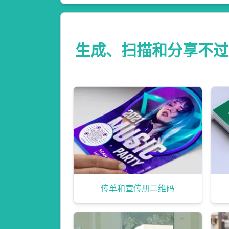
生成、扫描和分享不过
传单和宣传册二维码