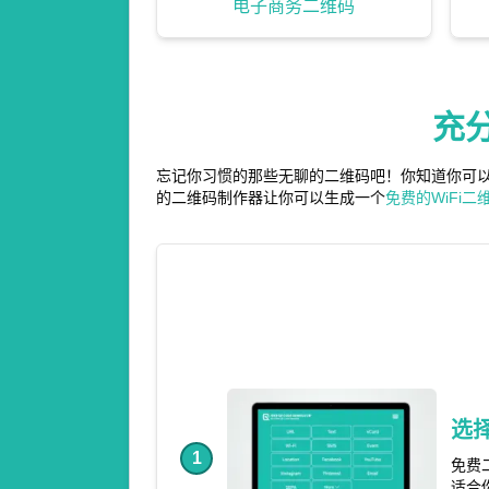
电子商务二维码
充
忘记你习惯的那些无聊的二维码吧！你知道你可以生成
的二维码制作器让你可以生成一个
免费的WiFi二
选
1
免费
适合