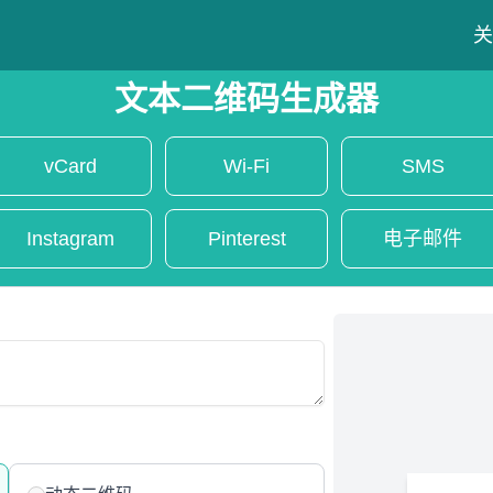
关
文本二维码生成器
vCard
Wi-Fi
SMS
Instagram
Pinterest
电子邮件