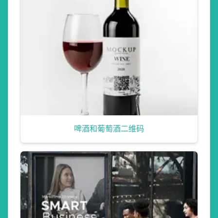
啤酒和葡萄酒二维码