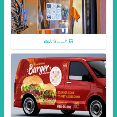
商店窗口二维码