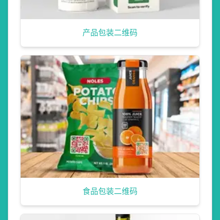
产品包装二维码
食品包装二维码