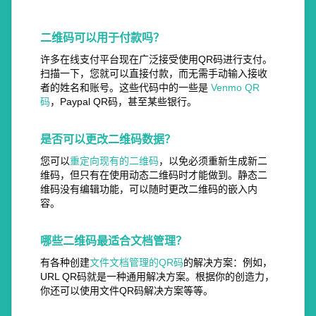
二维码可以用于付款吗？
许多在线支付平台现在广泛接受使用QR码进行支付。
扫描一下，您就可以直接付款，而无需手动输入接收
者的姓名和账号。这些代码中的一些是
Venmo QR
码
，Paypal QR码，甚至某些银行。
是否可以更改二维码数据？
您可以
重定向现有的二维码
，以免必须重新生成新二
维码，但只有在使用动态二维码时才能做到。静态二
维码没有编辑功能，可以随时更改二维码的嵌入内
容。
哪些二维码最适合文档管理？
有各种创建
文件文档管理的QR码
的解决方案：例如，
URL QR码就是一种通用解决方案。根据你的创造力，
你还可以使用文件QR码解决方案等等。