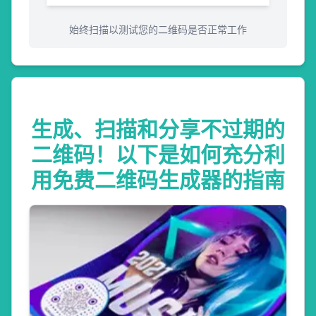
始终扫描以测试您的二维码是否正常工作
生成、扫描和分享不过期的
二维码！以下是如何充分利
用免费二维码生成器的指南