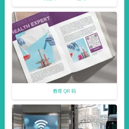
教育 QR 码