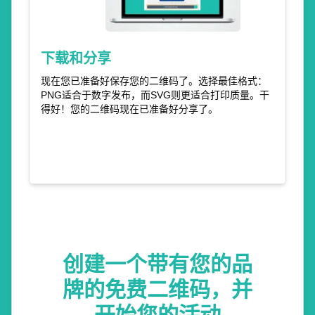
下载和分享
现在您已准备好保存您的二维码了。选择最佳格式：
PNG适合于数字发布，而SVG则更适合打印质量。干
得好！您的二维码现在已准备好分享了。
创建一个带有您的品
牌的免费二维码，并
开始您的活动