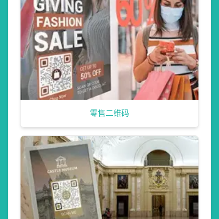
零售二维码