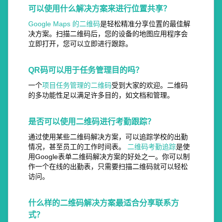
可以使用什么解决方案来进行位置共享？
Google Maps 的二维码
是轻松精准分享位置的最佳解
决方案。扫描二维码后，您的设备的地图应用程序会
立即打开，您可以立即进行跟踪。
QR码可以用于任务管理目的吗？
一个
项目任务管理的二维码
受到大家的欢迎。二维码
的多功能性足以满足许多目的，如文档和管理。
是否可以使用二维码进行考勤跟踪？
通过使用某些二维码解决方案，可以追踪学校的出勤
情况，甚至员工的工作时间表。
二维码考勤追踪
是使
用Google表单二维码解决方案的好处之一。你可以制
作一个在线的出勤表，只需要扫描二维码就可以轻松
访问。
什么样的二维码解决方案最适合分享联系方
式？