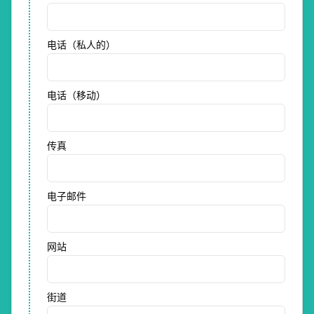
电话（私人的）
电话（移动）
传真
电子邮件
网站
街道