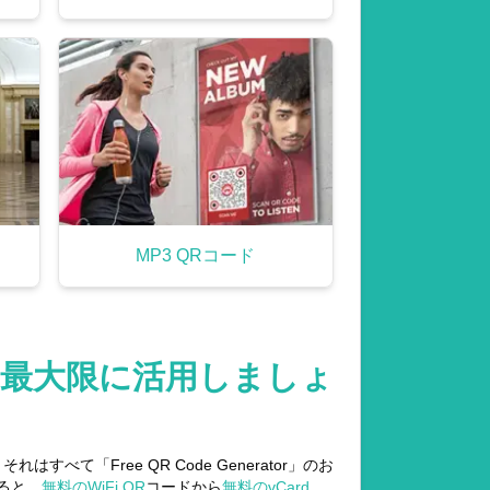
MP3 QRコード
て最大限に活用しましょ
「Free QR Code Generator」のお
ると、
無料のWiFi QR
コードから
無料のvCard