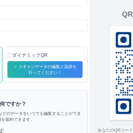
Q
ダイナミックQR
✨
スキャンデータの編集と追跡を
行ってください！
は何ですか？
rdなどのデータをいつでも編集することができ
用を節約できます。
あなたのQRコー
ば
: