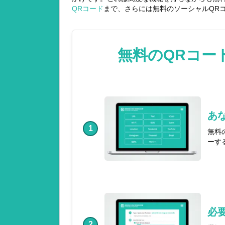
QRコード
まで、さらには無料のソーシャルQR
無料のQRコー
あ
1
無料
ーす
必
2