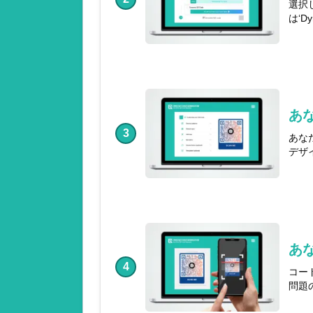
選択
は‘
あ
3
あな
デザ
あ
4
コー
問題