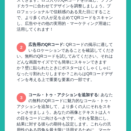
ズできます。ロゴ入りのQRコードを作成し、ブラン
ドカラーに合わせてデザインを調整しましょう。プ
ロフェッショナルで信頼感のある見た目にすること
で、より多くの人が足を止めてQRコードをスキャン
し、広告やその他の実用的・マーケティング用途に
活用してくれます！
広告用のQRコード
:
QRコードの掲示に適して
2
いるロケーションであることを確認してくださ
い。無料のQRコードを試してみてください。それは
どんな画面サイズででも簡単にスキャンできます
か？壁に貼られたときにポスターはくしゃくしゃに
なったり割れたりしますか？これらはQRコードデザ
インを考える上で重要な要素の一部です。
コール・トゥ・アクションを追加する
:
あなた
3
の無料のQRコードに魅力的なコール・トゥ・
アクションを追加して、より多くの人にそれをスキ
ャンさせましょう。あなたの画像とテキストは人々
の目をコードに向けるべきです。それを緊急にし、
結果に対する彼らの期待も設定します。これらの汎
用性のある四角を最大限に活用するために、マーケ