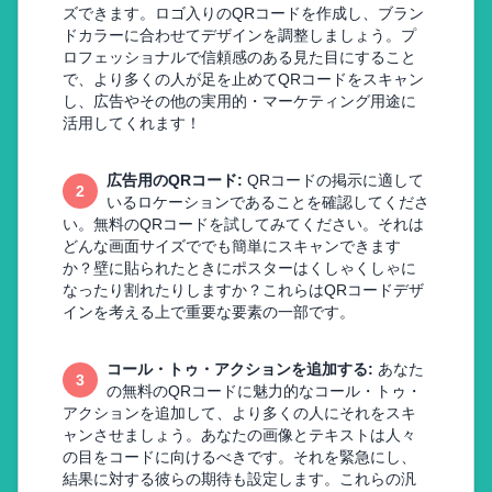
ズできます。ロゴ入りのQRコードを作成し、ブラン
ドカラーに合わせてデザインを調整しましょう。プ
ロフェッショナルで信頼感のある見た目にすること
で、より多くの人が足を止めてQRコードをスキャン
し、広告やその他の実用的・マーケティング用途に
活用してくれます！
広告用のQRコード
:
QRコードの掲示に適して
2
いるロケーションであることを確認してくださ
い。無料のQRコードを試してみてください。それは
どんな画面サイズででも簡単にスキャンできます
か？壁に貼られたときにポスターはくしゃくしゃに
なったり割れたりしますか？これらはQRコードデザ
インを考える上で重要な要素の一部です。
コール・トゥ・アクションを追加する
:
あなた
3
の無料のQRコードに魅力的なコール・トゥ・
アクションを追加して、より多くの人にそれをスキ
ャンさせましょう。あなたの画像とテキストは人々
の目をコードに向けるべきです。それを緊急にし、
結果に対する彼らの期待も設定します。これらの汎