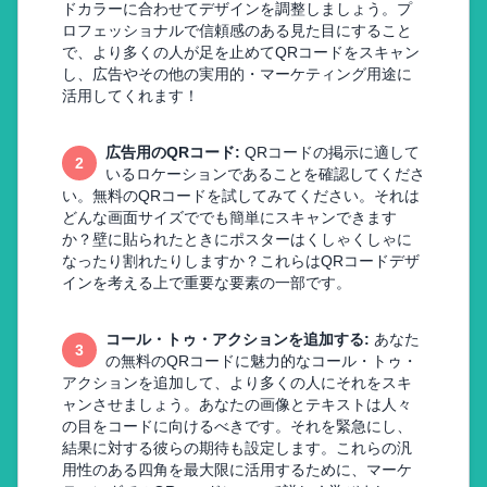
ドカラーに合わせてデザインを調整しましょう。プ
ロフェッショナルで信頼感のある見た目にすること
で、より多くの人が足を止めてQRコードをスキャン
し、広告やその他の実用的・マーケティング用途に
活用してくれます！
広告用のQRコード
:
QRコードの掲示に適して
2
いるロケーションであることを確認してくださ
い。無料のQRコードを試してみてください。それは
どんな画面サイズででも簡単にスキャンできます
か？壁に貼られたときにポスターはくしゃくしゃに
なったり割れたりしますか？これらはQRコードデザ
インを考える上で重要な要素の一部です。
コール・トゥ・アクションを追加する
:
あなた
3
の無料のQRコードに魅力的なコール・トゥ・
アクションを追加して、より多くの人にそれをスキ
ャンさせましょう。あなたの画像とテキストは人々
の目をコードに向けるべきです。それを緊急にし、
結果に対する彼らの期待も設定します。これらの汎
用性のある四角を最大限に活用するために、マーケ