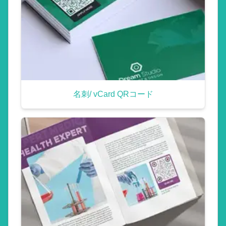
名刺/ vCard QRコード