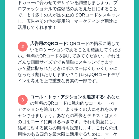
ドカラーに合わせてデザインを調整しましょう。プ
ロフェッショナルで信頼感のある見た目にすること
で、より多くの人が足を止めてQRコードをスキャン
し、広告やその他の実用的・マーケティング用途に
活用してくれます！
広告用のQRコード
:
QRコードの掲示に適して
2
いるロケーションであることを確認してくださ
い。無料のQRコードを試してみてください。それは
どんな画面サイズででも簡単にスキャンできます
か？壁に貼られたときにポスターはくしゃくしゃに
なったり割れたりしますか？これらはQRコードデザ
インを考える上で重要な要素の一部です。
コール・トゥ・アクションを追加する
:
あなた
3
の無料のQRコードに魅力的なコール・トゥ・
アクションを追加して、より多くの人にそれをスキ
ャンさせましょう。あなたの画像とテキストは人々
の目をコードに向けるべきです。それを緊急にし、
結果に対する彼らの期待も設定します。これらの汎
用性のある四角を最大限に活用するために、マーケ