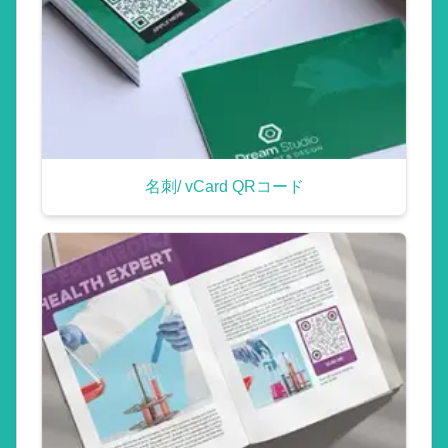
名刺/ vCard QRコード