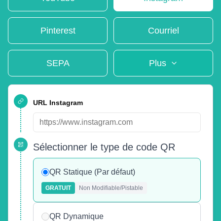
Pinterest
Courriel
SEPA
Plus
URL Instagram
Sélectionner le type de code QR
QR Statique (Par défaut)
GRATUIT
Non Modifiable/Pistable
QR Dynamique