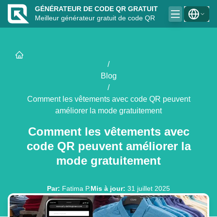
GÉNÉRATEUR DE CODE QR GRATUIT
Meilleur générateur gratuit de code QR
/
Blog
/
Comment les vêtements avec code QR peuvent
améliorer la mode gratuitement
Comment les vêtements avec
code QR peuvent améliorer la
mode gratuitement
Par
:
Fatima P.
Mis à jour
:
31 juillet 2025