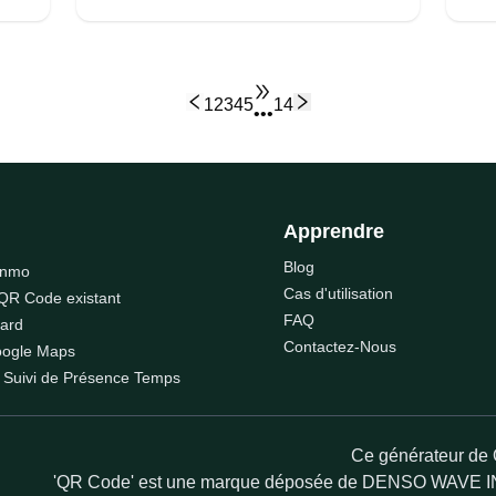
1
2
3
4
5
14
•••
Apprendre
Blog
enmo
Cas d'utilisation
 QR Code existant
FAQ
ard
Contactez-Nous
ogle Maps
Suivi de Présence Temps
Ce générateur de
'QR Code' est une marque déposée de DENSO WAVE I