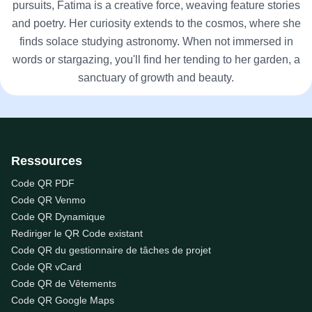
pursuits, Fatima is a creative force, weaving feature stories
and poetry. Her curiosity extends to the cosmos, where she
finds solace studying astronomy. When not immersed in
words or stargazing, you'll find her tending to her garden, a
sanctuary of growth and beauty.
Ressources
Code QR PDF
Code QR Venmo
Code QR Dynamique
Rediriger le QR Code existant
Code QR du gestionnaire de tâches de projet
Code QR vCard
Code QR de Vêtements
Code QR Google Maps