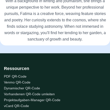
With a background in writing and journalism, she brings a
unique perspective to her work. Beyond her professional
pursuits, Fatima is a creative force, weaving feature stories
and poetry. Her curiosity extends to the cosmos, where she
finds solace studying astronomy. When not immersed in
words or stargazing, you'll find her tending to her garden, a
sanctuary of growth and beauty.
Ressourcen
PDF QR-Code
Venmo QR-Code
Dynamischer QR-Code
Vorhandenen QR-Code umleiten
Projektaufgaben-Manager QR-Code
vCard QR-Code