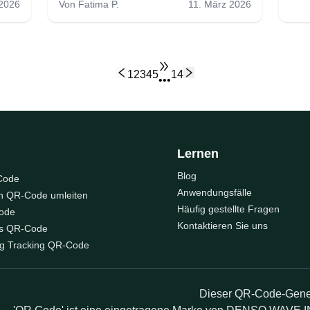
 2026
Von
Fatima P.
11. März 2026
1
2
3
4
5
14
•••
Lernen
Blog
Code
Anwendungsfälle
n QR-Code umleiten
Häufig gestellte Fragen
ode
Kontaktieren Sie uns
s QR-Code
ng Tracking QR-Code
Dieser QR-Code-Gener