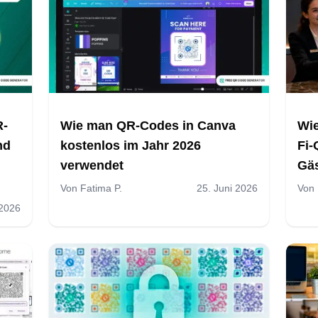
R-
Wie man QR-Codes in Canva
Wie
nd
kostenlos im Jahr 2026
Fi-
verwendet
Gäs
Von
Fatima P.
25. Juni 2026
Von
 2026