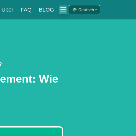
Über
FAQ
BLOG
Deutsch
?
ement: Wie