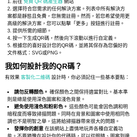
前往
免費 QR 碼產生器
網站
選擇符合您需求的任何解決方案。列表中所有解決方
案都是靜態且免費，您無需註冊。然而，若您希望使用更
高級的解決方案，您可以點擊「更多」按鈕進行註冊。
提供所需的細節。
按一下生成QR碼，然後向下滾動以進行自定義。
根據您的喜好設計您的QR碼，並將其保存為您偏好的
文件格式：SVG或PNG。
我如何設計我的QR碼？
有效果
客製化二維碼
設計時，你必須記住一些基本要點：
請勿反轉顏色。
確保顏色之間保持適當對比。基本準
則是總是使用深色圖案和淺色背景。
避免使用淺色和粉彩色。
這些顏色可能會因色調和明
暗程度而導致掃描問題。同時在背景和圖案中使用相同色
調也不是明智之舉，這將給掃描器帶來很大的問題。
發揮你的創意
在該網站上盡情地玩弄各種自定義功
能。不要猶豫在設計你的代碼時，可以從眼睛、圖案到邊