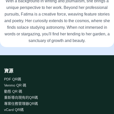
With a background in writing and journalism, she brings a
unique perspective to her work. Beyond her professional
pursuits, Fatima is a creative force, weaving feature stories
and poetry. Her curiosity extends to the cosmos, where she
finds solace studying astronomy. When not immersed in
words or stargazing, you'll find her tending to her garden, a
sanctuary of growth and beauty.
資源
PDF QR碼
Venmo QR 碼
動態 QR 碼
重新導向現有的QR碼
專案任務管理器QR碼
vCard QR碼