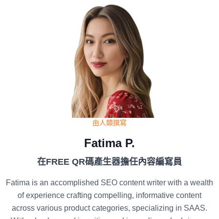
由人類撰寫
Fatima P.
在FREE QR碼產生器擔任內容編寫員
Fatima is an accomplished SEO content writer with a wealth
of experience crafting compelling, informative content
across various product categories, specializing in SAAS.