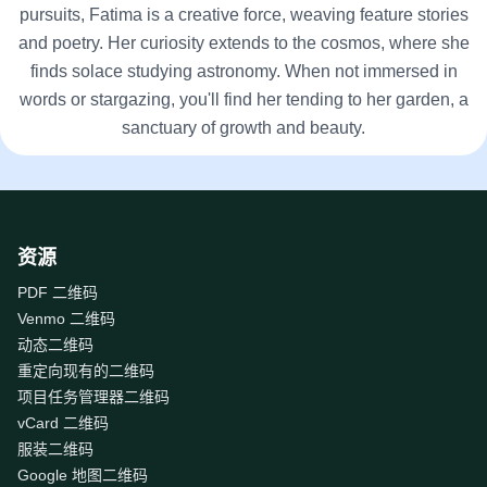
pursuits, Fatima is a creative force, weaving feature stories
and poetry. Her curiosity extends to the cosmos, where she
finds solace studying astronomy. When not immersed in
words or stargazing, you'll find her tending to her garden, a
sanctuary of growth and beauty.
资源
PDF 二维码
Venmo 二维码
动态二维码
重定向现有的二维码
项目任务管理器二维码
vCard 二维码
服装二维码
Google 地图二维码