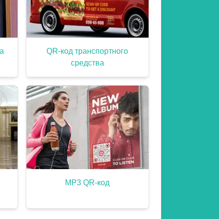
а
QR-код транспортного
средства
MP3 QR-код