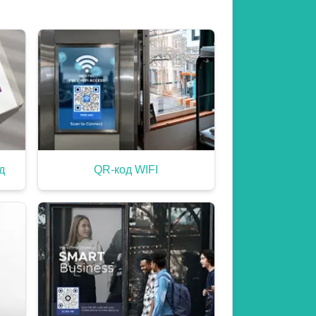
д
QR-код WIFI