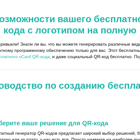
возможности вашего бесплатно
кода с логотипом на полную
привыкли! Знали ли вы, что вы можете генерировать различные ви
атному программному обеспечению только для вас. Этот бесплатн
платного vCard QR-кода
, и даже социальный QR-код бесплатно. П
оводство по созданию беспл
ерите ваше решение для QR-кода
латный генератор QR-кодов предлагает широкий выбор решений, б
латно или за плату, у нас есть все. Просто нажмите на наиболее 