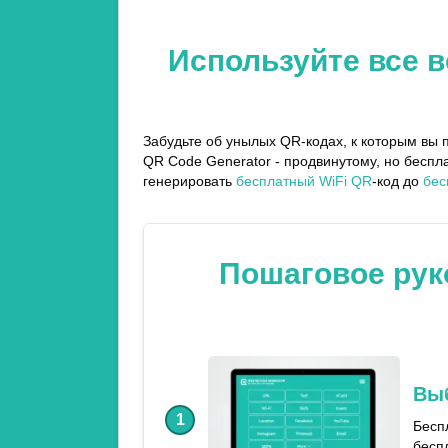
Используйте все 
Забудьте об унылых QR-кодах, к которым вы 
QR Code Generator - продвинутому, но беспл
генерировать
бесплатный WiFi QR
-код до
бес
Пошаговое рук
Выб
1
Бесп
бесп