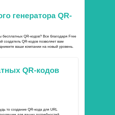
го генератора QR-
ды бесплатных QR-кодов? Все благодаря Free
ый создатель QR-кодов позволяет вам
однимите ваши компании на новый уровень.
атных QR-кодов
удь то создание QR-кода для URL
подходящее для ваших потребностей