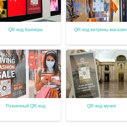
QR-код баннера
QR-код витрины магазин
Розничный QR-код
QR-код музея