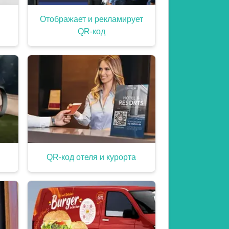
Отображает и рекламирует
QR-код
QR-код отеля и курорта