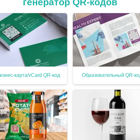
генератор QR-кодов
изнес-карта/vCard QR-код
Образовательный QR-ко