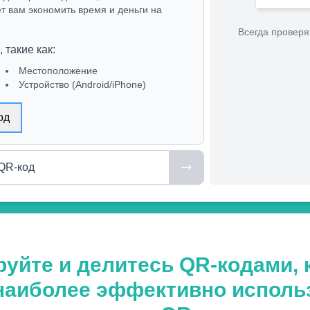
ет вам экономить время и деньги на
Всегда проверя
 такие как
:
Местоположение
Устройство (Android/iPhone)
од
QR-код
руйте и делитесь QR-кодами, 
 наиболее эффективно испол