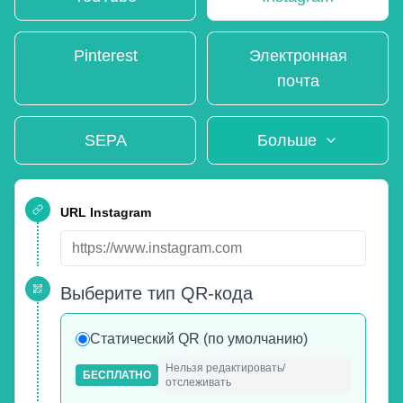
Pinterest
Электронная
почта
SEPA
Больше
URL Instagram
Выберите тип QR-кода
Статический QR (по умолчанию)
Нельзя редактировать/
БЕСПЛАТНО
отслеживать