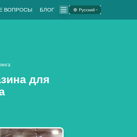
Е ВОПРОСЫ
БЛОГ
Русский
тинга
азина для
а