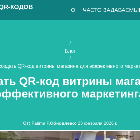
 QR-КОДОВ
О
ЧАСТО ЗАДАВАЕМЫ
/
Блог
/
создать QR-код витрины магазина для эффективного марке
ать QR-код витрины маг
эффективного маркетинг
От
:
Fatima P.
Обновлено
:
23 февраля 2026 г.