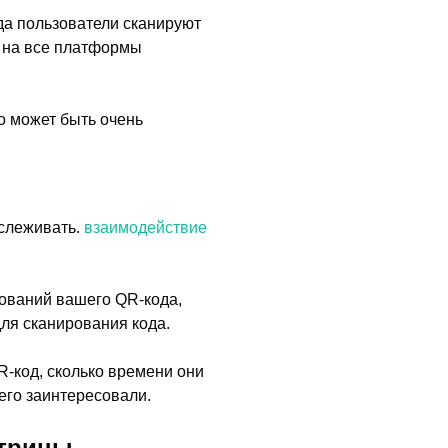
да пользователи сканируют
я на все платформы
о может быть очень
тслеживать.
взаимодействие
ований вашего QR-кода,
ля сканирования кода.
R-код, сколько времени они
его заинтересовали.
трины.