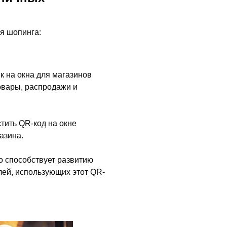
я шопинга:
к на окна для магазинов
товары, распродажи и
тить QR-код на окне
азина.
то способствует развитию
лей, использующих этот QR-