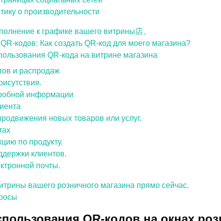
тику о производительности
ополнение к графике вашего витрины店。
QR-кодов: Как создать QR-код для моего магазина?
пользования QR-кода на витрине магазина
тов и распродаж
рисутствия.
робной информации
иента
продвижения новых товаров или услуг.
тах
цию по продукту.
ддержки клиентов.
ектронной почты.
итрины вашего розничного магазина прямо сейчас.
росы
пользования QR-кодов на окнах ро