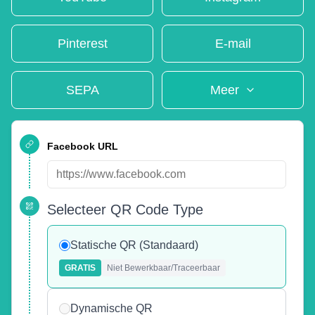
Pinterest
E-mail
SEPA
Meer
Facebook URL
Selecteer QR Code Type
Statische QR (Standaard)
GRATIS
Niet Bewerkbaar/Traceerbaar
Dynamische QR