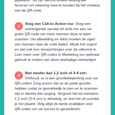
geplaatst? Dit zijn slechts enkele belangrijke
factoren om rekening mee te houden bij het ontwerp
van de QR-code.
Voeg een Call-to-Action toe
:
Voeg een
3
overtuigende oproep tot actie toe aan uw
gratis QR-code om meer mensen deze te laten
scannen. Uw afbeelding en tekst moeten de ogen
van mensen naar de code leiden. Maak het urgent
en stel ook hun verwachtingen over de uitkomst in.
Leer meer over QR-codes in Marketing om optimaal
gebruik te maken van deze veelzijdige vierkantjes!
Niet minder dan 1,2 inch of 3-4 cm!
:
4
Onthoud, er is een groottebeperking voor uw
QR-codes! Zorg ervoor dat ze de juiste grootte
hebben zodat ze gemakkelijk te zien en te scannen
zijn in slechts één poging. Vergroot het tot minstens
1,2 inch (3-4 cm) in afmeting, en test het uit voordat
je het plaatst. Volg altijd de beste praktijken voor
QR-codes om uw succes te garanderen!