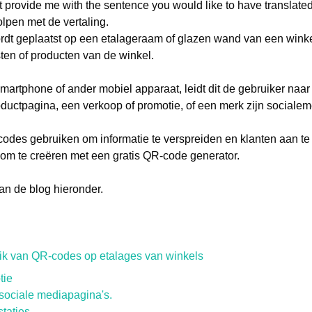
st provide me with the sentence you would like to have translated
olpen met de vertaling.
t geplaatst op een etalageraam of glazen wand van een winkel
sten of producten van de winkel.
rtphone of ander mobiel apparaat, leidt dit de gebruiker naar 
roductpagina, een verkoop of promotie, of een merk zijn sociale
des gebruiken om informatie te verspreiden en klanten aan te
s om te creëren met een gratis QR-code generator.
n de blog hieronder.
ik van QR-codes op etalages van winkels
tie
 sociale mediapagina's.
staties