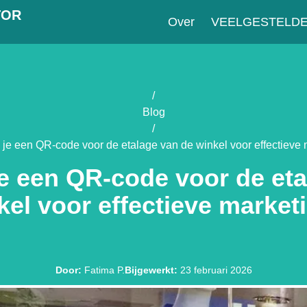
TOR
Over
VEELGESTELD
/
Blog
/
je een QR-code voor de etalage van de winkel voor effectieve 
e een QR-code voor de eta
kel voor effectieve market
Door
:
Fatima P.
Bijgewerkt
:
23 februari 2026