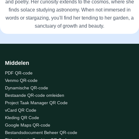
and poetry. Her curiosity extends to the cosmos, where she
finds solace studying astronomy. When not immersed in
words or stargazing, you'll find her tending to her garden, a
sanctuary of growth and beauty.
Middelen
PDF QR-code
Venmo QR-code
Dynamische QR-code
Bestaande QR-code omleiden
Project Taak Manager QR Code
vCard QR Code
Kleding QR Code
Google Maps QR-code
Bestandsdocument Beheer QR-code