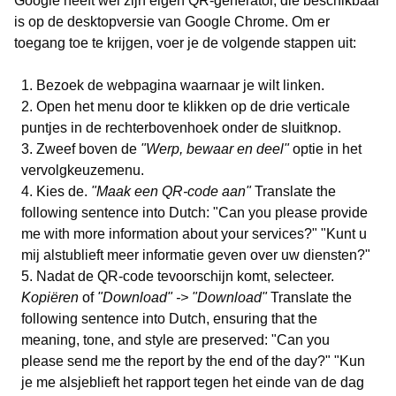
Google heeft wel zijn eigen QR-generator, die beschikbaar
is op de desktopversie van Google Chrome. Om er
toegang toe te krijgen, voer je de volgende stappen uit:
Bezoek de webpagina waarnaar je wilt linken.
Open het menu door te klikken op de drie verticale
puntjes in de rechterbovenhoek onder de sluitknop.
Zweef boven de
"Werp, bewaar en deel"
optie in het
vervolgkeuzemenu.
Kies de.
"Maak een QR-code aan"
Translate the
following sentence into Dutch: "Can you please provide
me with more information about your services?" "Kunt u
mij alstublieft meer informatie geven over uw diensten?"
Nadat de QR-code tevoorschijn komt, selecteer.
Kopiëren
of
"Download" -> "Download"
Translate the
following sentence into Dutch, ensuring that the
meaning, tone, and style are preserved: "Can you
please send me the report by the end of the day?" "Kun
je me alsjeblieft het rapport tegen het einde van de dag