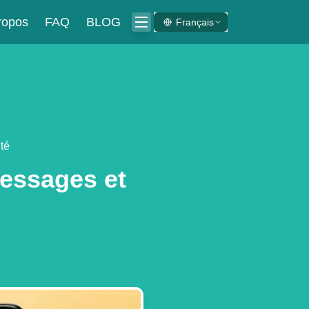
ropos
FAQ
BLOG
Français
té
essages et