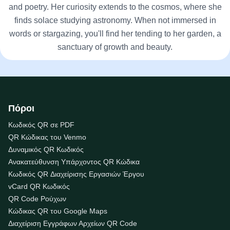
and poetry. Her curiosity extends to the cosmos, where she
finds solace studying astronomy. When not immersed in
words or stargazing, you'll find her tending to her garden, a
sanctuary of growth and beauty.
Πόροι
Κωδικός QR σε PDF
QR Κώδικας του Venmo
Δυναμικός QR Κωδικός
Ανακατεύθυνση Υπάρχοντος QR Κώδικα
Κωδικός QR Διαχείρισης Εργασιών Έργου
vCard QR Κωδικός
QR Code Ρούχων
Κώδικας QR του Google Maps
Διαχείριση Εγγράφων Αρχείων QR Code