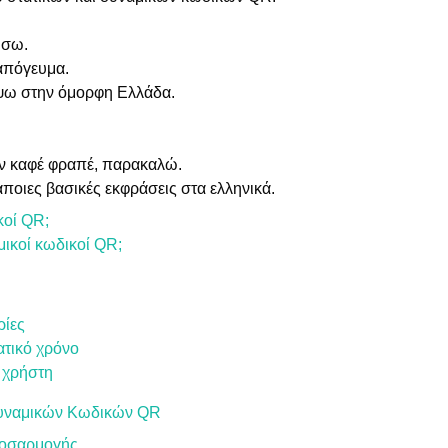
ήσω.
απόγευμα.
έψω στην όμορφη Ελλάδα.
ν καφέ φραπέ, παρακαλώ.
άποιες βασικές εκφράσεις στα ελληνικά.
κοί QR;
ικοί κωδικοί QR;
ρίες
τικό χρόνο
 χρήστη
Δυναμικών Κωδικών QR
ροσαρμογής.