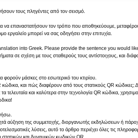
ήσουν τους πληγέντες από τον σεισμό.
για να επαναστατήσουν τον τρόπο που αποθηκεύουμε, μεταφέρουμ
μο εργαλείο μπορεί να σας οδηγήσει στην επιτυχία.
ranslation into Greek. Please provide the sentence you would like
ατα σε σχέση με τους σταθερούς τους αντίστοιχους, και διάφο
 φορούν μάσκες στο εσωτερικό του κτιρίου.
QR κώδικα, και πώς διαφέρουν από τους στατικούς QR κώδικες; 
α τα τελευταία και καλύτερα στην τεχνολογία QR κώδικα, χρησι
ώδικα!
θήσω.
αζητά αύξηση της συμμετοχής, διοργανωτής εκδηλώσεων ή πά
τελεσματικές λύσεις, αυτό το άρθρο περιέχει όλες τις πληροφορ
ύ στατικών και δυναμικών κωδικών QR.