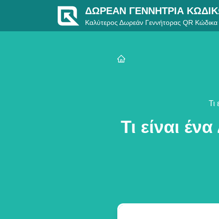
ΔΩΡΕΆΝ ΓΕΝΝΉΤΡΙΑ ΚΩΔΙ
Καλύτερος Δωρεάν Γεννήτορας QR Κώδικα
Τι
Τι είναι έν