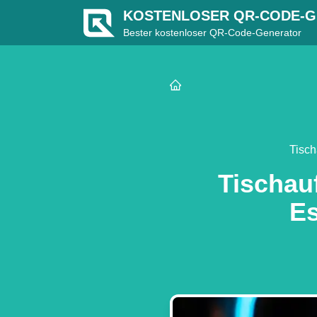
KOSTENLOSER QR-CODE-
Bester kostenloser QR-Code-Generator
Tisch
Tischau
Es