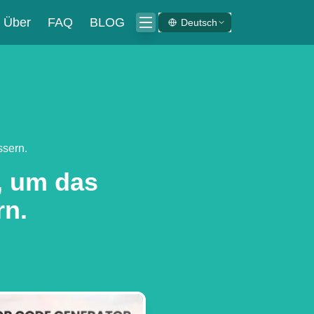
Über
FAQ
BLOG
Deutsch
ssern.
, um das
rn.