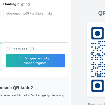
Oordraginligting
QR
Dinamiese QR
✨
Redigeer en volg u
skanderingdata!
namiese QR-kode?
ta soos jou URL of vCard enige tyd te wysig.
Skandeer al