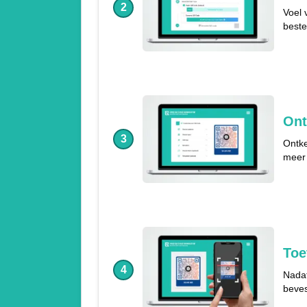
2
Voel 
beste
Ont
3
Ontke
meer 
Toe
4
Nadat
beves