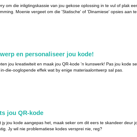
vry om die inligtingskassie van jou gekose oplossing in te vul of plak 
mming. Moenie vergeet om die 'Statische' of 'Dinamiese' opsies aan te 
werp en personaliseer jou kode!
ten jou kreatiwiteit en maak jou QR-kode 'n kunswerk! Pas jou kode se k
in-die-ooglopende effek wat by enige materiaalontwerp sal pas.
ts jou QR-kode
 jy jou kode aangepas het, maak seker om dit eers te skandeer deur j
tig. Jy wil nie problematiese kodes versprei nie, reg?