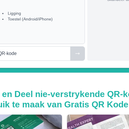
Ligging
Toestel (Android/iPhone)
QR-kode
 en Deel nie-verstrykende QR-k
uik te maak van Gratis QR Kod