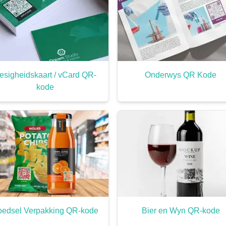
esigheidskaart / vCard QR-
Onderwys QR Kode
kode
oedsel Verpakking QR-kode
Bier en Wyn QR-kode