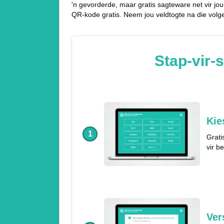
'n gevorderde, maar gratis sagteware net vir jou
QR-kode gratis. Neem jou veldtogte na die volg
Stap-vir-
Kie
1
Grati
vir b
Ver