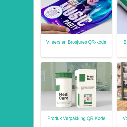
Vlieërs en Brosjures QR-kode
B
Produk Verpakking QR Kode
V