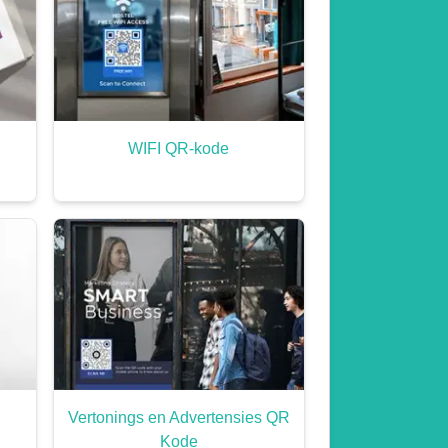
WIFI QR-kode
Vertonings en Advertensies QR
Kode