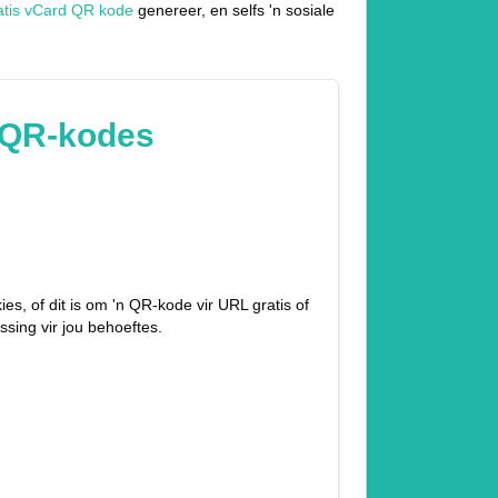
atis vCard QR kode
genereer, en selfs 'n sosiale
s QR-kodes
s, of dit is om 'n QR-kode vir URL gratis of
ssing vir jou behoeftes.