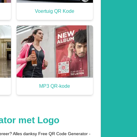
Voertuig QR Kode
MP3 QR-kode
ator met Logo
enereer? Alles danksy Free QR Code Generator -