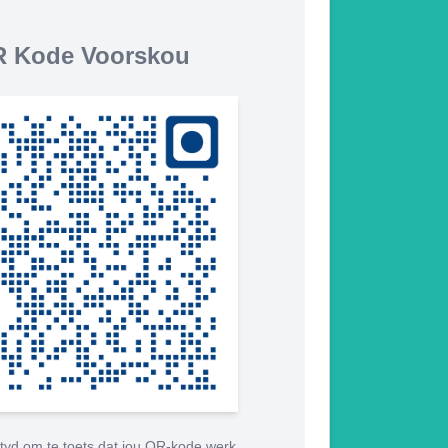
 Kode Voorskou
tyd om te toets dat jou QR-kode werk