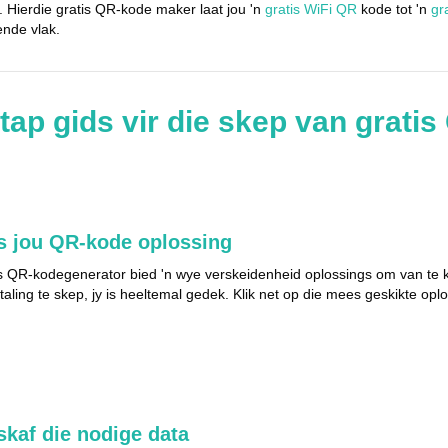
. Hierdie gratis QR-kode maker laat jou 'n
gratis WiFi QR
kode tot 'n
gr
ende vlak.
stap gids vir die skep van grati
s jou QR-kode oplossing
s QR-kodegenerator bied 'n wye verskeidenheid oplossings om van te kie
etaling te skep, jy is heeltemal gedek. Klik net op die mees geskikte oplo
skaf die nodige data