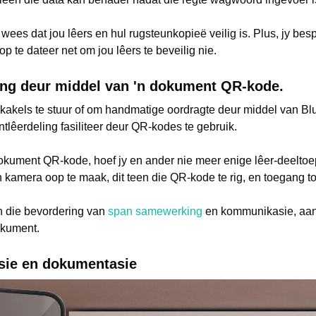
 wees dat jou lêers en hul rugsteunkopieë veilig is. Plus, jy be
op te dateer net om jou lêers te beveilig nie.
ing deur middel van 'n dokument QR-kode.
kakels te stuur of om handmatige oordragte deur middel van Blue
lêerdeling fasiliteer deur QR-kodes te gebruik.
ument QR-kode, hoef jy en ander nie meer enige lêer-deeltoep m
 kamera oop te maak, dit teen die QR-kode te rig, en toegang tot 
n die bevordering van
span samewerking
en kommunikasie, aan
okument.
asie en dokumentasie