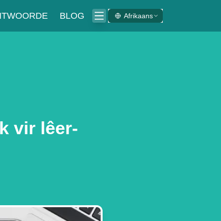
ANTWOORDE
BLOG
Afrikaans
 vir lêer-