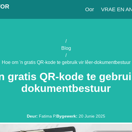
TOR
Oor
VRAE EN 
/
Blog
/
Hoe om 'n gratis QR-kode te gebruik vir lêer-dokumentbestuur
 gratis QR-kode te gebruik
dokumentbestuur
Deur
:
Fatima P.
Bygewerk
:
20 Junie 2025