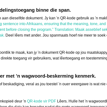
delingstoegang binne die span.
n aan dieselfde dokument. Jy kan 'n QR-kode gebruik as 'n mak
ng sentence into Afrikaans, ensuring that the meaning, tone, and
nt before closing the program." Translation: Maak asseblief se
ak.
Deel lêers met ander. Jou spanmaats hoef nie meer te soek of 
oontlik te maak, kan jy 'n dokument QR-kode op jou maatskappy
it direkte toegang vir gebruikers, wat lêertoegang en toestemmi
lêer met 'n wagwoord-beskerming kenmerk.
 of beskadiging, veral as jou toestel 'n ouer weergawe is wat ni
eunkopieë deur 'n
QR-kode vir PDF
Lêers. Hulle het 'n wagwoord
leen die data kan benader nadat die regte wagwoord ingevoer i