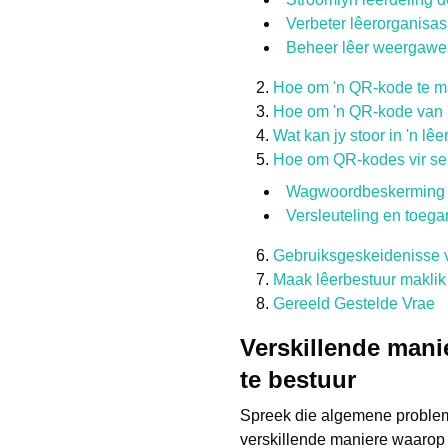
Verbeter lêerorganisa
Beheer lêer weergawes
Hoe om 'n QR-kode te m
Hoe om 'n QR-kode van '
Wat kan jy stoor in 'n l
Hoe om QR-kodes vir sen
Wagwoordbeskerming
Versleuteling en toeg
Gebruiksgeskeidenisse v
Maak lêerbestuur maklik
Gereeld Gestelde Vrae
Verskillende mani
te bestuur
Spreek die algemene problem
verskillende maniere waarop j