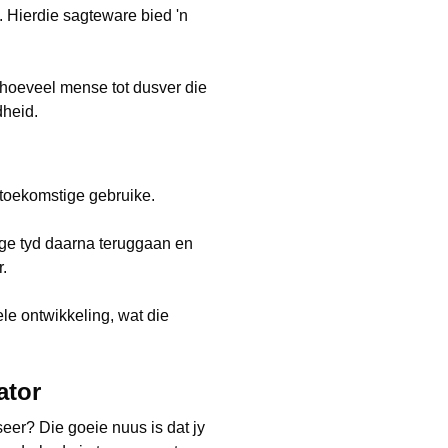
 Hierdie sagteware bied 'n
r hoeveel mense tot dusver die
dheid.
 toekomstige gebruike.
nige tyd daarna teruggaan en
.
ele ontwikkeling, wat die
ator
eer? Die goeie nuus is dat jy