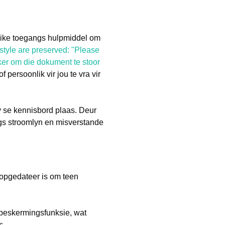
like toegangs hulpmiddel om
 style are preserved: "Please
ker om die dokument te stoor
persoonlik vir jou te vra vir
 se kennisbord plaas. Deur
ngs stroomlyn en misverstande
e opgedateer is om teen
beskermingsfunksie, wat
s.