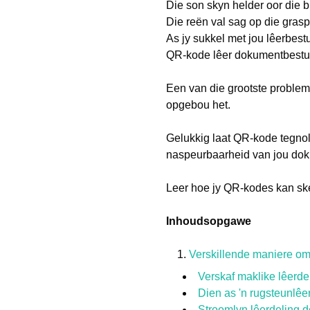
Die son skyn helder oor die b
Die reën val sag op die graspe
As jy sukkel met jou lêerbest
QR-kode lêer dokumentbestu
Een van die grootste probleme
opgebou het.
Gelukkig laat QR-kode tegnolo
naspeurbaarheid van jou dok
Leer hoe jy QR-kodes kan ske
Inhoudsopgawe
Verskillende maniere om
Verskaf maklike lêerde
Dien as 'n rugsteunlê
Stroomlyn lêerdeling 