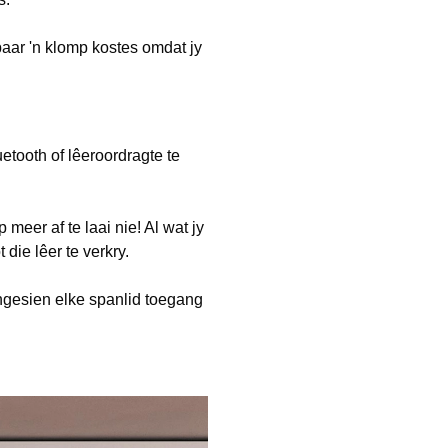
spaar 'n klomp kostes omdat jy
tooth of lêeroordragte te
eer af te laai nie! Al wat jy
die lêer te verkry.
gesien elke spanlid toegang