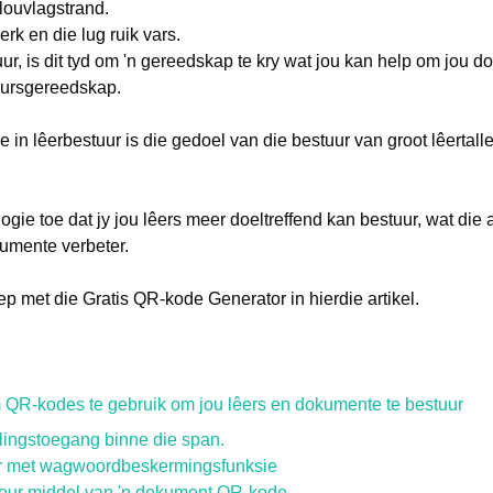
louvlagstrand.
rk en die lug ruik vars.
uur, is dit tyd om 'n gereedskap te kry wat jou kan help om jou d
ursgereedskap.
 in lêerbestuur is die gedoel van die bestuur van groot lêertalle
gie toe dat jy jou lêers meer doeltreffend kan bestuur, wat die
umente verbeter.
p met die Gratis QR-kode Generator in hierdie artikel.
 QR-kodes te gebruik om jou lêers en dokumente te bestuur
lingstoegang binne die span.
er met wagwoordbeskermingsfunksie
deur middel van 'n dokument QR-kode.