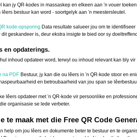
l kan jy QR-kodes in massaskep en elkeen aan 'n vouer toeken.
lêers bestuur kan word - soortgelyk aan 'n meestersleutel.
QR kode-opsporing
Data resultate salueer jou om te identifisee
dit geskandeer is, deur ekstra insigte te bied oor sy doeltreffen
 en opdaterings.
ul inhoud opdateer word, terwyl ou inhoud relevant kan bly vir
e na PDF
Bestuur, jy kan die ou lêers in 'n QR-kode stoor en e
e naspeurbaarheid en betroubaarheid van jou span se lêerbestuur
rike lêers opdateer met 'n QR-kode vir persoonlike en profession
ie organisasie se lede verbeter.
e te maak met die Free QR Code Gener
n help om jou lêers en dokumente beter te bestuur en te organis