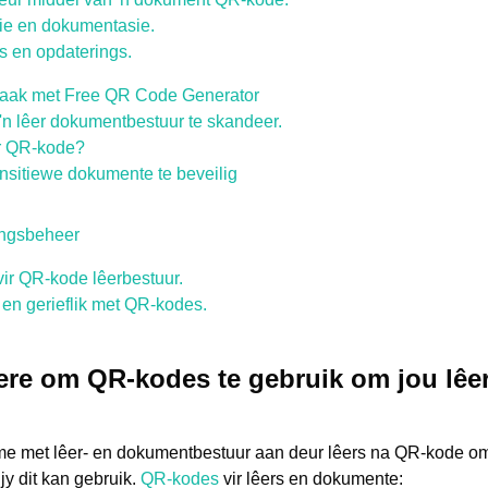
sie en dokumentasie.
 en opdaterings.
aak met Free QR Code Generator
n lêer dokumentbestuur te skandeer.
êer QR-kode?
sitiewe dokumente te beveilig
angsbeheer
ir QR-kode lêerbestuur.
 en gerieflik met QR-kodes.
ere om QR-kodes te gebruik om jou lê
e met lêer- en dokumentbestuur aan deur lêers na QR-kode om t
y dit kan gebruik.
QR-kodes
vir lêers en dokumente: