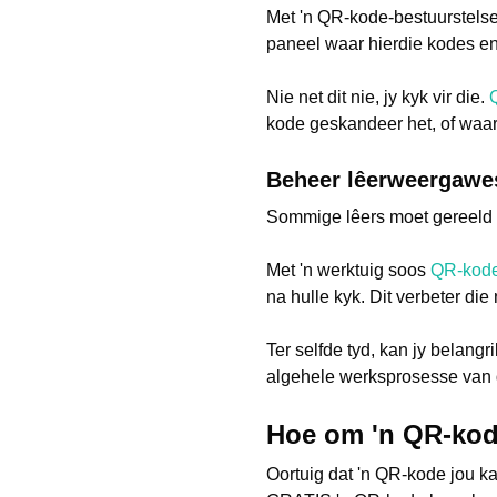
Met 'n QR-kode-bestuurstelse
paneel waar hierdie kodes en 
Nie net dit nie, jy kyk vir die.
kode geskandeer het, of waar 
Beheer lêerweergawes
Sommige lêers moet gereeld h
Met 'n werktuig soos
QR-kod
na hulle kyk. Dit verbeter di
Ter selfde tyd, kan jy belang
algehele werksprosesse van d
Hoe om 'n QR-kod
Oortuig dat 'n QR-kode jou ka