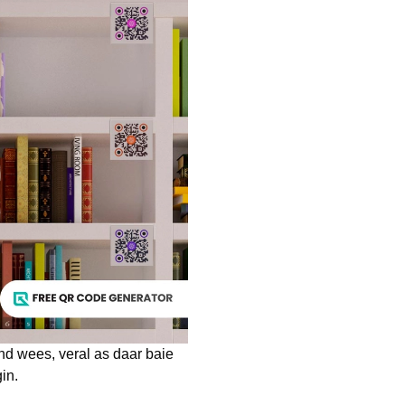
d wees, veral as daar baie
in.