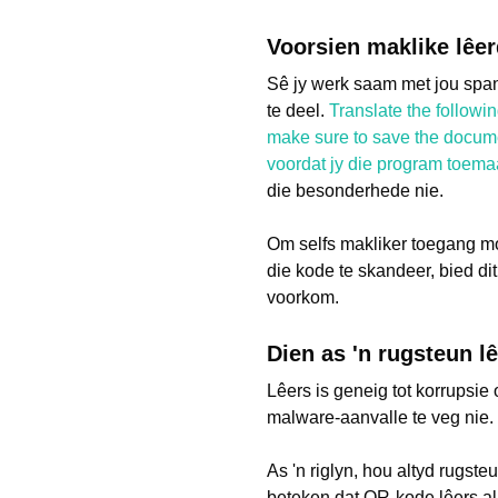
Voorsien maklike lêer
Sê jy werk saam met jou spa
te deel.
Translate the followi
make sure to save the docume
voordat jy die program toema
die besonderhede nie.
Om selfs makliker toegang m
die kode te skandeer, bied d
voorkom.
Dien as 'n rugsteun 
Lêers is geneig tot korrupsie
malware-aanvalle te veg nie.
As 'n riglyn, hou altyd rugst
beteken dat QR-kode lêers al