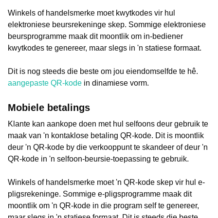
Winkels of handelsmerke moet kwytkodes vir hul
elektroniese beursrekeninge skep. Sommige elektroniese
beursprogramme maak dit moontlik om in-bediener
kwytkodes te genereer, maar slegs in 'n statiese formaat.
Dit is nog steeds die beste om jou eiendomselfde te hê.
aangepaste QR-kode
in dinamiese vorm.
Mobiele betalings
Klante kan aankope doen met hul selfoons deur gebruik te
maak van 'n kontaklose betaling QR-kode. Dit is moontlik
deur 'n QR-kode by die verkooppunt te skandeer of deur 'n
QR-kode in 'n selfoon-beursie-toepassing te gebruik.
Winkels of handelsmerke moet 'n QR-kode skep vir hul e-
pligsrekeninge. Sommige e-pligsprogramme maak dit
moontlik om 'n QR-kode in die program self te genereer,
maar slegs in 'n statiese formaat. Dit is steeds die beste