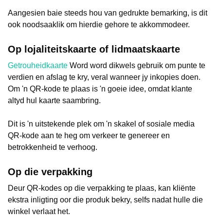
Aangesien baie steeds hou van gedrukte bemarking, is dit
ook noodsaaklik om hierdie gehore te akkommodeer.
Op lojaliteitskaarte of lidmaatskaarte
Getrouheidkaarte
Word word dikwels gebruik om punte te
verdien en afslag te kry, veral wanneer jy inkopies doen.
Om 'n QR-kode te plaas is 'n goeie idee, omdat klante
altyd hul kaarte saambring.
Dit is 'n uitstekende plek om 'n skakel of sosiale media
QR-kode aan te heg om verkeer te genereer en
betrokkenheid te verhoog.
Op die verpakking
Deur QR-kodes op die verpakking te plaas, kan kliënte
ekstra inligting oor die produk bekry, selfs nadat hulle die
winkel verlaat het.