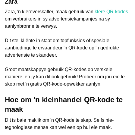
Zara
Zara, 'n klereverskaffer, maak gebruik van
klere QR-kodes
om verbruikers in sy advertensiekampanjes na sy
aanlynbronne te verwys.
Dit stel kliënte in staat om topfunksies of spesiale
aanbiedinge te ervaar deur 'n QR-kode op 'n gedrukte
advertensie te skandeer.
Groot maatskappye gebruik QR-kodes op verskeie
maniere, en jy kan dit ook gebruik! Probeer om jou eie te
skep met 'n gratis QR-kode-opwekker aanlyn.
Hoe om 'n kleinhandel QR-kode te
maak
Dit is baie maklik om 'n QR-kode te skep. Selfs nie-
tegnologiese mense kan wel een op hul eie maak.