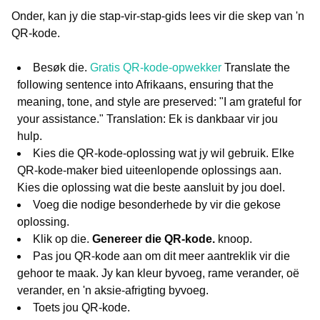
Onder, kan jy die stap-vir-stap-gids lees vir die skep van 'n
QR-kode.
Besøk die.
Gratis QR-kode-opwekker
Translate the
following sentence into Afrikaans, ensuring that the
meaning, tone, and style are preserved: "I am grateful for
your assistance." Translation: Ek is dankbaar vir jou
hulp.
Kies die QR-kode-oplossing wat jy wil gebruik. Elke
QR-kode-maker bied uiteenlopende oplossings aan.
Kies die oplossing wat die beste aansluit by jou doel.
Voeg die nodige besonderhede by vir die gekose
oplossing.
Klik op die.
Genereer die QR-kode.
knoop.
Pas jou QR-kode aan om dit meer aantreklik vir die
gehoor te maak. Jy kan kleur byvoeg, rame verander, oë
verander, en 'n aksie-afrigting byvoeg.
Toets jou QR-kode.