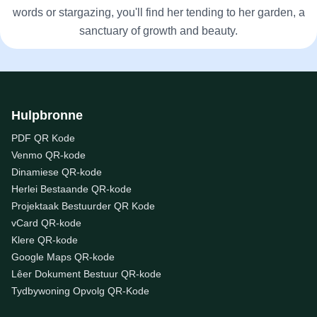
words or stargazing, you'll find her tending to her garden, a
sanctuary of growth and beauty.
Hulpbronne
PDF QR Kode
Venmo QR-kode
Dinamiese QR-kode
Herlei Bestaande QR-kode
Projektaak Bestuurder QR Kode
vCard QR-kode
Klere QR-kode
Google Maps QR-kode
Lêer Dokument Bestuur QR-kode
Tydbywoning Opvolg QR-Kode