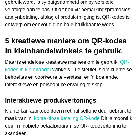
gebruik word, is sy buigsaamheid om by verskeie
veldtogte aan te pas. Of dit nou vir bemarkingspromosies,
aanlynbetaling, afslag of produk-inligting is, QR-kodes is
ontwerp om eenvoudig en baie bruikbaar te wees.
5 kreatiewe maniere om QR-kodes
in kleinhandelwinkels te gebruik.
Daar is eindelose kreatiewe maniere om te gebruik.
QR-
kodes in kleinhandel
Winkels. Die sleutel is om kliënte se
behoeftes en voorkeure te verstaan en 'n boeiende,
interaktiewe en persoonlike ervaring te skep.
Interaktiewe produkvertonings.
Klante kan aankope doen met hul selfone deur gebruik te
maak van 'n.
kontaktlose betaling QR-kode
Dit is moontlik
deur 'n mobiele betaalprogram se QR-kodevertoning te
skandeer.