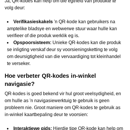
Ja, QR-kodes kan help om die egtheid van produkte te
volg deur:
Verifikasieskakels
'n QR-kode kan gebruikers na
amptelike bladsye en webwerwe stuur waar hulle kan
verifieer of die produk werklik eg is.
Opspoorsisteem:
Unieke QR-kodes kan die produk
se inligting verskaf deur sy voorsieningsketting te volg
om deursigtigheid van die vervaardiging tot kleinhandel
te verseker.
Hoe verbeter QR-kodes in-winkel
navigasie?
QR-kodes is goed bekend vir hul groot veelsydigheid, en
om hulle as 'n navigasiewerktuig te gebruik is geen
probleem nie. Groot maniere om QR-kodes te gebruik as
in-winkel kaartbepaling deur te voorsien:
Interaktiewe gids:
Hierdie tipe QR-kode kan help om