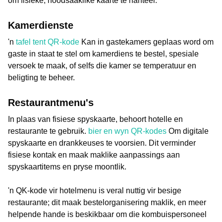
om fisieke, noodsaaklike kaarte te hanteer.
Kamerdienste
'n
tafel tent QR-kode
Kan in gastekamers geplaas word om
gaste in staat te stel om kamerdiens te bestel, spesiale
versoek te maak, of selfs die kamer se temperatuur en
beligting te beheer.
Restaurantmenu's
In plaas van fisiese spyskaarte, behoort hotelle en
restaurante te gebruik.
bier en wyn QR-kodes
Om digitale
spyskaarte en drankkeuses te voorsien. Dit verminder
fisiese kontak en maak maklike aanpassings aan
spyskaartitems en pryse moontlik.
'n QK-kode vir hotelmenu is veral nuttig vir besige
restaurante; dit maak bestelorganisering maklik, en meer
helpende hande is beskikbaar om die kombuispersoneel