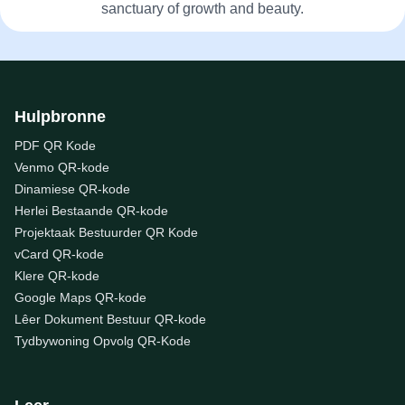
sanctuary of growth and beauty.
Hulpbronne
PDF QR Kode
Venmo QR-kode
Dinamiese QR-kode
Herlei Bestaande QR-kode
Projektaak Bestuurder QR Kode
vCard QR-kode
Klere QR-kode
Google Maps QR-kode
Lêer Dokument Bestuur QR-kode
Tydbywoning Opvolg QR-Kode