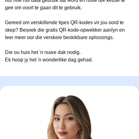
oor hoe hul data gebruik sal word en hulle die keuse te
gee om voort te gaan dit te gebruik.
Gereed om verskillende tipes QR-kodes vir jou oord te
skep? Besoek die gratis QR-kode-opwekker aanlyn en
leer meer oor die verskeie beskikbare oplossings.
Die ou huis het 'n nuwe dak nodig.
Ek hoop jy het 'n wonderlike dag gehad.