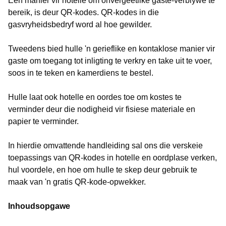
Een manier vir hotelle om onvergeetlike gaste-verblywe te
bereik, is deur QR-kodes. QR-kodes in die
gasvryheidsbedryf word al hoe gewilder.
Tweedens bied hulle 'n gerieflike en kontaklose manier vir
gaste om toegang tot inligting te verkry en take uit te voer,
soos in te teken en kamerdiens te bestel.
Hulle laat ook hotelle en oordes toe om kostes te
verminder deur die nodigheid vir fisiese materiale en
papier te verminder.
In hierdie omvattende handleiding sal ons die verskeie
toepassings van QR-kodes in hotelle en oordplase verken,
hul voordele, en hoe om hulle te skep deur gebruik te
maak van 'n gratis QR-kode-opwekker.
Inhoudsopgawe