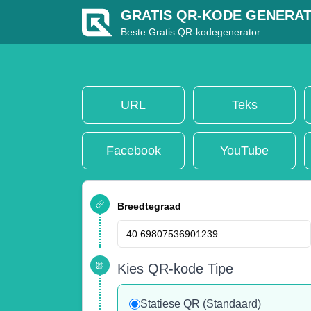
GRATIS QR-KODE GENERA
Beste Gratis QR-kodegenerator
URL
Teks
Facebook
YouTube
Breedtegraad
Kies QR-kode Tipe
Statiese QR (Standaard)