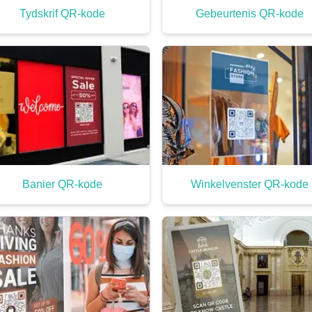
Tydskrif QR-kode
Gebeurtenis QR-kode
Banier QR-kode
Winkelvenster QR-kode