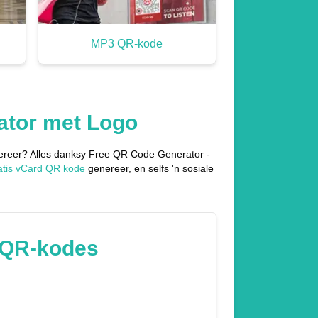
MP3 QR-kode
ator met Logo
enereer? Alles danksy Free QR Code Generator -
atis vCard QR kode
genereer, en selfs 'n sosiale
s QR-kodes