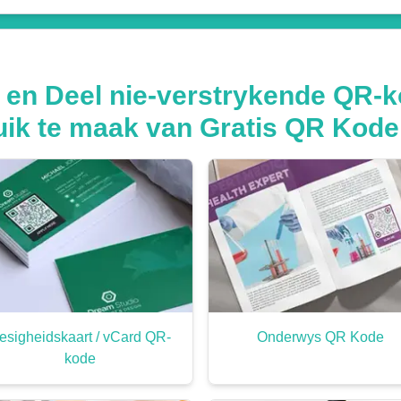
 en Deel nie-verstrykende QR-k
uik te maak van Gratis QR Kod
esigheidskaart / vCard QR-
Onderwys QR Kode
kode