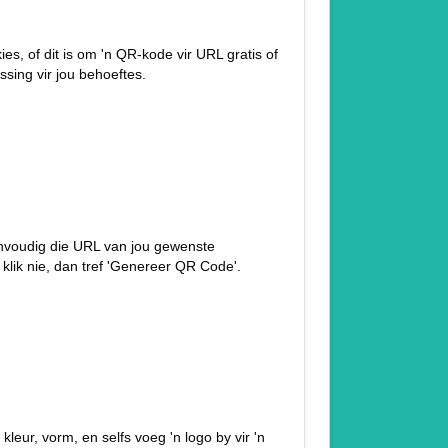
s, of dit is om 'n QR-kode vir URL gratis of
ssing vir jou behoeftes.
eenvoudig die URL van jou gewenste
klik nie, dan tref 'Genereer QR Code'.
leur, vorm, en selfs voeg 'n logo by vir 'n