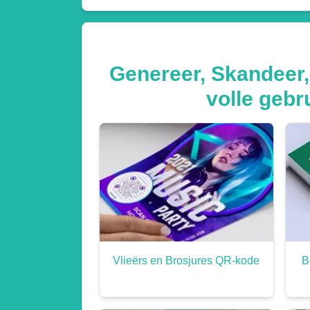
Genereer, Skandeer,
volle gebr
Vlieërs en Brosjures QR-kode
B