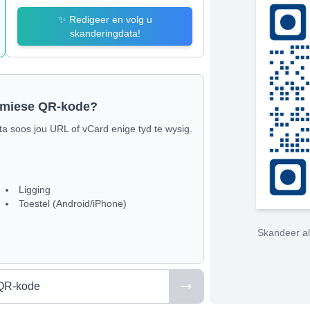
✨
Redigeer en volg u
skanderingdata!
namiese QR-kode?
ta soos jou URL of vCard enige tyd te wysig.
Ligging
Toestel (Android/iPhone)
Skandeer al
QR-kode