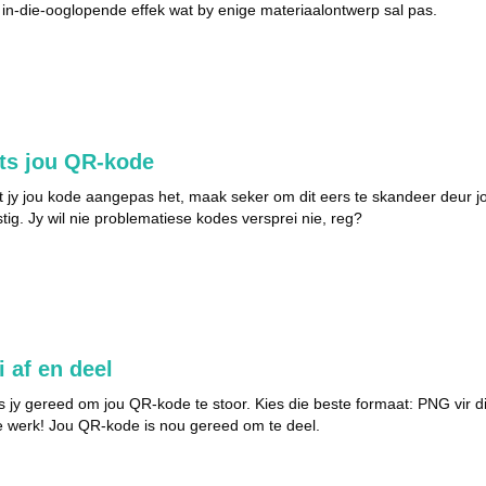
in-die-ooglopende effek wat by enige materiaalontwerp sal pas.
ts jou QR-kode
 jy jou kode aangepas het, maak seker om dit eers te skandeer deur j
tig. Jy wil nie problematiese kodes versprei nie, reg?
i af en deel
s jy gereed om jou QR-kode te stoor. Kies die beste formaat: PNG vir dig
 werk! Jou QR-kode is nou gereed om te deel.