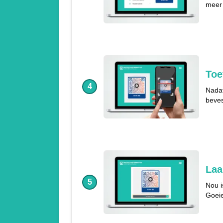
meer 
Toe
4
Nadat
beves
Laa
5
Nou i
Goeie