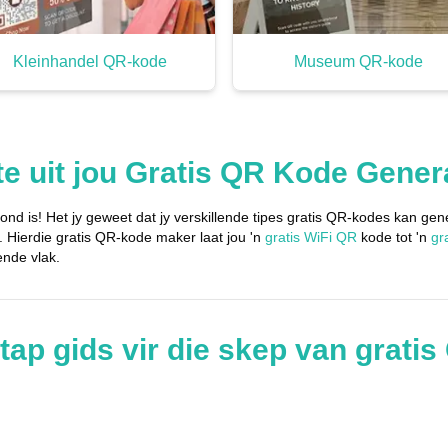
Kleinhandel QR-kode
Museum QR-kode
te uit jou Gratis QR Kode Gener
nd is! Het jy geweet dat jy verskillende tipes gratis QR-kodes kan g
. Hierdie gratis QR-kode maker laat jou 'n
gratis WiFi QR
kode tot 'n
gr
ende vlak.
stap gids vir die skep van grati