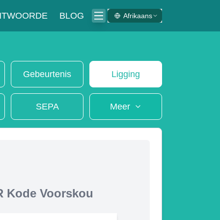
ANTWOORDE
BLOG
Afrikaans
Gebeurtenis
Ligging
SEPA
Meer
 Kode Voorskou