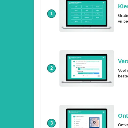
Kie
1
Grati
vir b
Ver
2
Voel 
beste
Ont
3
Ontke