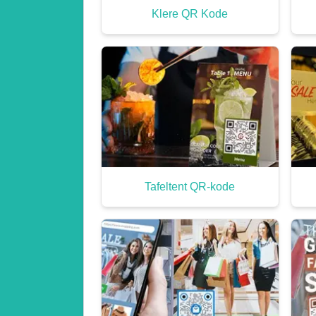
Klere QR Kode
Tafeltent QR-kode