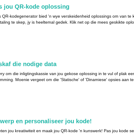
s jou QR-kode oplossing
s QR-kodegenerator bied 'n wye verskeidenheid oplossings om van te kie
etaling te skep, jy is heeltemal gedek. Klik net op die mees geskikte oplo
skaf die nodige data
vry om die inligtingskassie van jou gekose oplossing in te vul of plak 
mming. Moenie vergeet om die 'Statische' of 'Dinamiese' opsies aan te 
werp en personaliseer jou kode!
ten jou kreatiwiteit en maak jou QR-kode 'n kunswerk! Pas jou kode se k