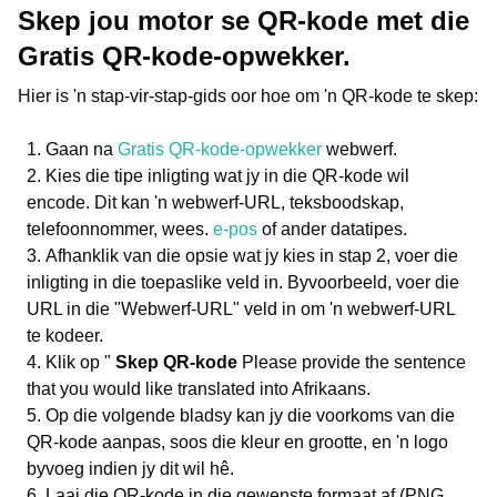
Skep jou motor se QR-kode met die
Gratis QR-kode-opwekker.
Hier is 'n stap-vir-stap-gids oor hoe om 'n QR-kode te skep:
Gaan na
Gratis QR-kode-opwekker
webwerf.
Kies die tipe inligting wat jy in die QR-kode wil
encode. Dit kan 'n webwerf-URL, teksboodskap,
telefoonnommer, wees.
e-pos
of ander datatipes.
Afhanklik van die opsie wat jy kies in stap 2, voer die
inligting in die toepaslike veld in. Byvoorbeeld, voer die
URL in die "Webwerf-URL" veld in om 'n webwerf-URL
te kodeer.
Klik op "
Skep QR-kode
Please provide the sentence
that you would like translated into Afrikaans.
Op die volgende bladsy kan jy die voorkoms van die
QR-kode aanpas, soos die kleur en grootte, en 'n logo
byvoeg indien jy dit wil hê.
Laai die QR-kode in die gewenste formaat af (PNG,