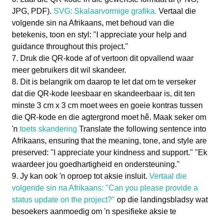
JPG, PDF).
SVG: Skalaarvormige grafika.
Vertaal die
volgende sin na Afrikaans, met behoud van die
betekenis, toon en styl: "I appreciate your help and
guidance throughout this project."
Druk die QR-kode af of vertoon dit opvallend waar
meer gebruikers dit wil skandeer.
Dit is belangrik om daarop te let dat om te verseker
dat die QR-kode leesbaar en skandeerbaar is, dit ten
minste 3 cm x 3 cm moet wees en goeie kontras tussen
die QR-kode en die agtergrond moet hê. Maak seker om
'n
toets skandering
Translate the following sentence into
Afrikaans, ensuring that the meaning, tone, and style are
preserved: "I appreciate your kindness and support." "Ek
waardeer jou goedhartigheid en ondersteuning."
Jy kan ook 'n oproep tot aksie insluit.
Vertaal die
volgende sin na Afrikaans: "Can you please provide a
status update on the project?"
op die landingsbladsy wat
besoekers aanmoedig om 'n spesifieke aksie te