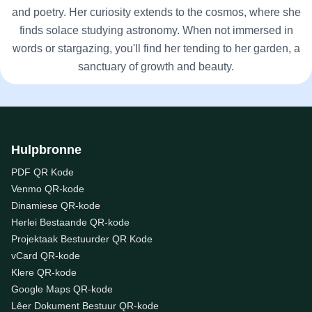
and poetry. Her curiosity extends to the cosmos, where she
finds solace studying astronomy. When not immersed in
words or stargazing, you'll find her tending to her garden, a
sanctuary of growth and beauty.
Hulpbronne
PDF QR Kode
Venmo QR-kode
Dinamiese QR-kode
Herlei Bestaande QR-kode
Projektaak Bestuurder QR Kode
vCard QR-kode
Klere QR-kode
Google Maps QR-kode
Lêer Dokument Bestuur QR-kode