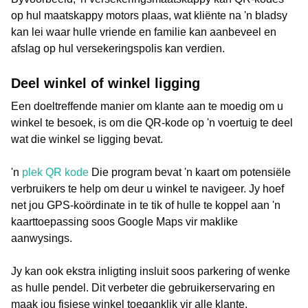
op hul maatskappy motors plaas, wat kliënte na 'n bladsy
kan lei waar hulle vriende en familie kan aanbeveel en
afslag op hul versekeringspolis kan verdien.
Deel winkel of winkel ligging
Een doeltreffende manier om klante aan te moedig om u
winkel te besoek, is om die QR-kode op 'n voertuig te deel
wat die winkel se ligging bevat.
'n
plek QR kode
Die program bevat 'n kaart om potensiële
verbruikers te help om deur u winkel te navigeer. Jy hoef
net jou GPS-koördinate in te tik of hulle te koppel aan 'n
kaarttoepassing soos Google Maps vir maklike
aanwysings.
Jy kan ook ekstra inligting insluit soos parkering of wenke
as hulle pendel. Dit verbeter die gebruikerservaring en
maak jou fisiese winkel toeganklik vir alle klante.