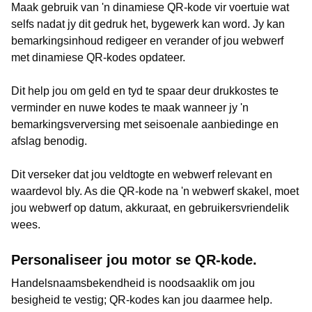
Maak gebruik van 'n dinamiese QR-kode vir voertuie wat
selfs nadat jy dit gedruk het, bygewerk kan word. Jy kan
bemarkingsinhoud redigeer en verander of jou webwerf
met dinamiese QR-kodes opdateer.
Dit help jou om geld en tyd te spaar deur drukkostes te
verminder en nuwe kodes te maak wanneer jy 'n
bemarkingsverversing met seisoenale aanbiedinge en
afslag benodig.
Dit verseker dat jou veldtogte en webwerf relevant en
waardevol bly. As die QR-kode na 'n webwerf skakel, moet
jou webwerf op datum, akkuraat, en gebruikersvriendelik
wees.
Personaliseer jou motor se QR-kode.
Handelsnaamsbekendheid is noodsaaklik om jou
besigheid te vestig; QR-kodes kan jou daarmee help.