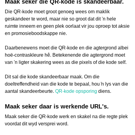
Maak seker die QR-kode is skandeerbaar.
Die QR-kode moet groot genoeg wees om maklik
geskandeer te word, maar nie so groot dat dit 'n hele
ruimte inneem en geen plek oorlaat vir jou oproep tot aksie
en promosieboodskappe nie.
Daarbenewens moet die QR-kode en die agtergrond albei
hoë-contraskleure hê. Betekenende die agtergrond moet
van 'n ligter skakering wees as die pixels of die kode self.
Dit sal die kode skandeerbaar maak. Om die
doeltreffendheid van die kode te bepaal, hou ŉ lys van die
aantal skandeerbeurte.
QR-kode opsporing
diens.
Maak seker daar is werkende URL's.
Maak seker die QR-kode werk en skakel na die regte plek
voordat dit wyd versprei word.