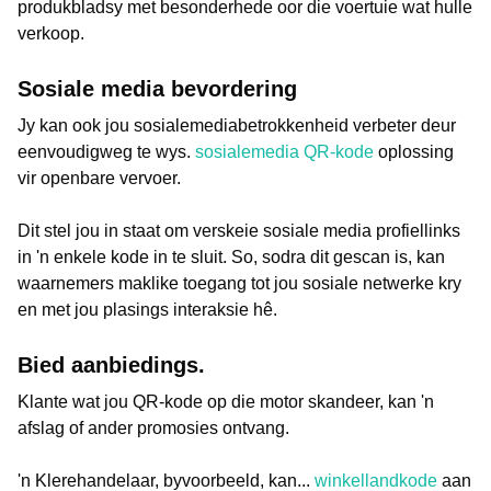
produkbladsy met besonderhede oor die voertuie wat hulle
verkoop.
Sosiale media bevordering
Jy kan ook jou sosialemediabetrokkenheid verbeter deur
eenvoudigweg te wys.
sosialemedia QR-kode
oplossing
vir openbare vervoer.
Dit stel jou in staat om verskeie sosiale media profiellinks
in 'n enkele kode in te sluit. So, sodra dit gescan is, kan
waarnemers maklike toegang tot jou sosiale netwerke kry
en met jou plasings interaksie hê.
Bied aanbiedings.
Klante wat jou QR-kode op die motor skandeer, kan 'n
afslag of ander promosies ontvang.
'n Klerehandelaar, byvoorbeeld, kan...
winkellandkode
aan