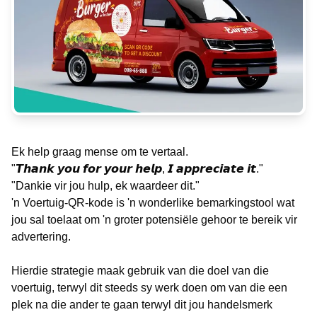
Ek help graag mense om te vertaal.
"𝙏𝙝𝙖𝙣𝙠 𝙮𝙤𝙪 𝙛𝙤𝙧 𝙮𝙤𝙪𝙧 𝙝𝙚𝙡𝙥, 𝙄 𝙖𝙥𝙥𝙧𝙚𝙘𝙞𝙖𝙩𝙚 𝙞𝙩."
"Dankie vir jou hulp, ek waardeer dit."
'n Voertuig-QR-kode is 'n wonderlike bemarkingstool wat
jou sal toelaat om 'n groter potensiële gehoor te bereik vir
advertering.
Hierdie strategie maak gebruik van die doel van die
voertuig, terwyl dit steeds sy werk doen om van die een
plek na die ander te gaan terwyl dit jou handelsmerk