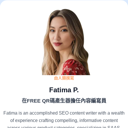
由人類撰寫
Fatima P.
在FREE QR碼產生器擔任內容編寫員
Fatima is an accomplished SEO content writer with a wealth
of experience crafting compelling, informative content
across various product categories, specializing in SAAS.