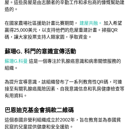
屋。這些房屋是由志願者的辛勤工作和承包商的慷慨幫助建
造的。
在國家農場社區援助計畫比賽期間，
建屋共融。
加入希望
贏得25,000美元，以支持他們的危屋重建計畫。掃描QR
碼，讓大家投票支持人類家園，爭取資金。
蘇珊G. 科門的意識宣傳活動
蘇珊G.科曼
這是一個專注於乳腺癌意識和病患關懷服務的
組織。
為提升宣導意識，該組織發布了一系列教育性QR碼，可連
接至有關乳腺癌風險因素、自我意識信息和乳房健康檢查等
有用資料。
巴恩迪克基金會捐款二維碼
這個泰國非營利組織成立於2002年，旨在教育並為泰國貧
民窟的兒童提供健康和安全援助。