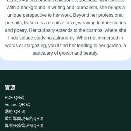
With a background in writing and journalism, she brings a
unique perspective to her work. Beyond her professional
pursuits, Fatima is a creative force, weaving feature stories
and poetry. Her curiosity extends to the cosmos, where she
finds solace studying astronomy. When not immersed in
words or stargazing, you'll find her tending to her garden, a
sanctuary of growth and beauty.
資源
PDF QR碼
Venmo QR 碼
動態 QR 碼
重新導向現有的QR碼
專案任務管理器QR碼