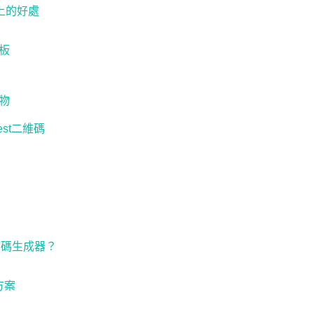
t 上的好處
板
物
est二維碼
 碼生成器？
方案