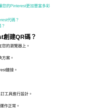
的Pinterest更加豐富多彩
rest代碼？
掃描？
est創建QR碼？
在您的瀏覽器上。
決方案。
est鏈接。
訂工具進行設計。
否運作正常。