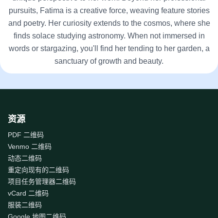
pursuits, Fatima is a creative force, weaving feature stories
and poetry. Her curiosity extends to the cosmos, where she
finds solace studying astronomy. When not immersed in
words or stargazing, you'll find her tending to her garden, a
sanctuary of growth and beauty.
资源
PDF 二维码
Venmo 二维码
动态二维码
重定向现有的二维码
项目任务管理器二维码
vCard 二维码
服装二维码
Google 地图二维码