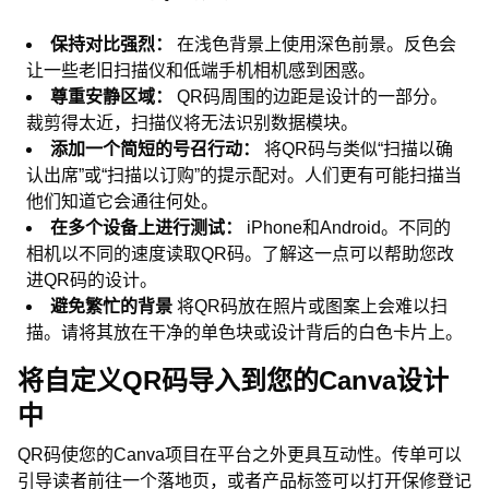
保持对比强烈：
在浅色背景上使用深色前景。反色会
让一些老旧扫描仪和低端手机相机感到困惑。
尊重安静区域：
QR码周围的边距是设计的一部分。
裁剪得太近，扫描仪将无法识别数据模块。
添加一个简短的号召行动：
将QR码与类似“扫描以确
认出席”或“扫描以订购”的提示配对。人们更有可能扫描当
他们知道它会通往何处。
在多个设备上进行测试：
iPhone和Android。不同的
相机以不同的速度读取QR码。了解这一点可以帮助您改
进QR码的设计。
避免繁忙的背景
将QR码放在照片或图案上会难以扫
描。请将其放在干净的单色块或设计背后的白色卡片上。
将自定义QR码导入到您的Canva设计
中
QR码使您的Canva项目在平台之外更具互动性。传单可以
引导读者前往一个落地页，或者产品标签可以打开保修登记