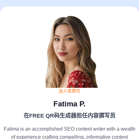
由人类撰写
Fatima P.
在FREE QR码生成器担任内容撰写员
Fatima is an accomplished SEO content writer with a wealth
of experience crafting compelling, informative content