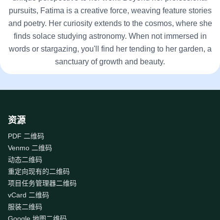
pursuits, Fatima is a creative force, weaving feature stories
and poetry. Her curiosity extends to the cosmos, where she
finds solace studying astronomy. When not immersed in
words or stargazing, you'll find her tending to her garden, a
sanctuary of growth and beauty.
资源
PDF 二维码
Venmo 二维码
动态二维码
重定向现有的二维码
项目任务管理器二维码
vCard 二维码
服装二维码
Google 地图二维码