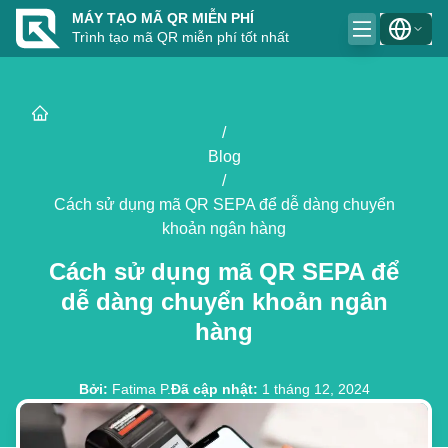
MÁY TẠO MÃ QR MIỄN PHÍ
Trình tạo mã QR miễn phí tốt nhất
/
Blog
/
Cách sử dụng mã QR SEPA để dễ dàng chuyển
khoản ngân hàng
Cách sử dụng mã QR SEPA để
dễ dàng chuyển khoản ngân
hàng
Bởi
:
Fatima P.
Đã cập nhật
:
1 tháng 12, 2024