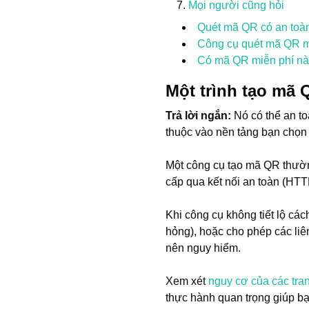
Mọi người cũng hỏi
Quét mã QR có an toà
Công cụ quét mã QR m
Có mã QR miễn phí nào
Một trình tạo mã
Trả lời ngắn:
Nó có thể an t
thuộc vào nền tảng bạn chọn
Một công cụ tạo mã QR thườn
cấp qua kết nối an toàn (HTTP
Khi công cụ không tiết lộ cá
hỏng), hoặc cho phép các li
nên nguy hiểm.
Xem xét
nguy cơ của các tra
thực hành quan trọng giúp bạ