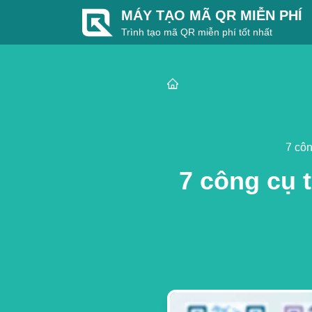
MÁY TẠO MÃ QR MIỄN PHÍ
Trình tạo mã QR miễn phí tốt nhất
7 côn
7 công cụ 