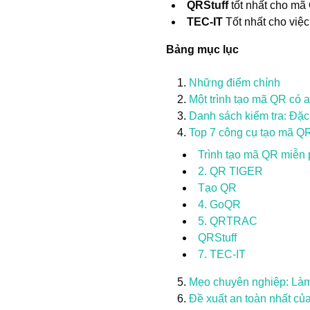
QRStuff
tốt nhất cho mã
TEC-IT
Tốt nhất cho việ
Bảng mục lục
Những điểm chính
Một trình tạo mã QR có 
Danh sách kiểm tra: Đặc
Top 7 công cụ tạo mã QR
Trình tạo mã QR miễn 
2. QR TIGER
Tạo QR
4. GoQR
5. QRTRAC
QRStuff
7. TEC-IT
Mẹo chuyên nghiệp: Làm
Đề xuất an toàn nhất của