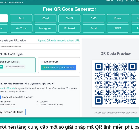
một nền tảng cung cấp một số giải pháp mã QR tĩnh miễn phí, bao