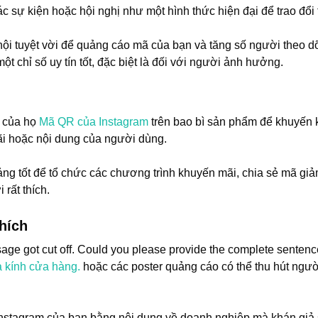
c sự kiện hoặc hội nghị như một hình thức hiện đại để trao đổi t
ội tuyệt vời để quảng cáo mã của bạn và tăng số người theo d
ột chỉ số uy tín tốt, đặc biệt là đối với người ảnh hưởng.
n của họ
Mã QR của Instagram
trên bao bì sản phẩm để khuyến 
ãi hoặc nội dung của người dùng.
tảng tốt để tổ chức các chương trình khuyến mãi, chia sẻ mã g
 rất thích.
hích
sage got cut off. Could you please provide the complete sentence 
 kính cửa hàng.
hoặc các poster quảng cáo có thể thu hút ngườ
Instagram của bạn bằng nội dung về doanh nghiệp mà khán giả s