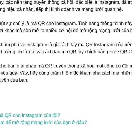
y, các nền tảng truyền thông xã hội, đặc biệt là Instagram, đã 
ng hiệu cá nhân, tiếp thị kinh doanh và mạng lưới quan hệ.
hút sự chú ý là mã QR cho Instagram. Tính năng thông minh nà
ười khác mà còn mở ra nhiều cơ hội để mở rộng mạng lưới của 
 khám phá về Instagram là gì, cách lấy mã QR Instagram của ri
ể hưởng lợi từ nó, và cách tạo mã QR tùy chỉnh bằng Free QR 
 cho bạn giải pháp mã QR truyền thông xã hội, một công cụ đổi m
i hiệu quả. Vậy, hãy cùng thám hiểm để khám phá cách mà nhữn
uyến của bạn.
ã QR cho Instagram của tôi?
am để mở rộng mạng lưới của bạn ở đâu?