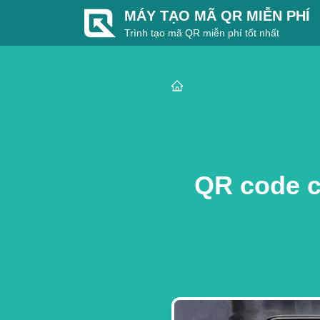
MÁY TẠO MÃ QR MIỄN PHÍ
Trình tạo mã QR miễn phí tốt nhất
QR code c