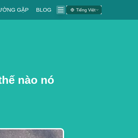
HƯỜNG GẶP
BLOG
Tiếng Việt
thế nào nó