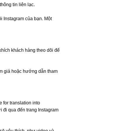
hông tin liên lạc.
õi Instagram của bạn. Một
khích khách hàng theo dõi để
iảm giá hoặc hướng dẫn tham
for translation into
i đi qua đến trang Instagram
ẽ yêu thích, như video và