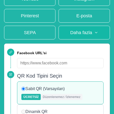
Pinterest
E-posta
SEPA
Daha fazla
Facebook URL'si
QR Kod Tipini Seçin
Sabit QR (Varsayılan)
ÜCRETSIZ
Düzenlenemez / İzlenemez
Dinamik QR