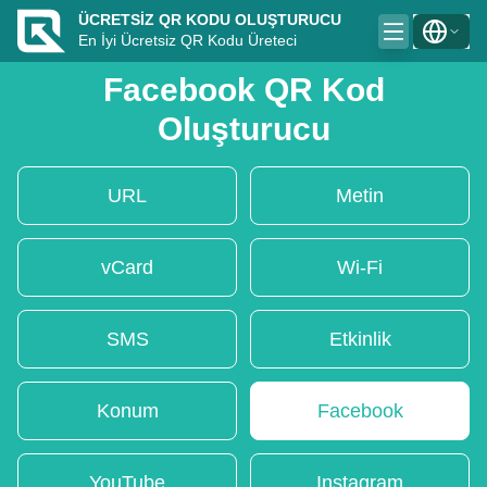
ÜCRETSIZ QR KODU OLUŞTURUCU
En İyi Ücretsiz QR Kodu Üreteci
Facebook QR Kod
Oluşturucu
URL
Metin
vCard
Wi-Fi
SMS
Etkinlik
Konum
Facebook
YouTube
Instagram