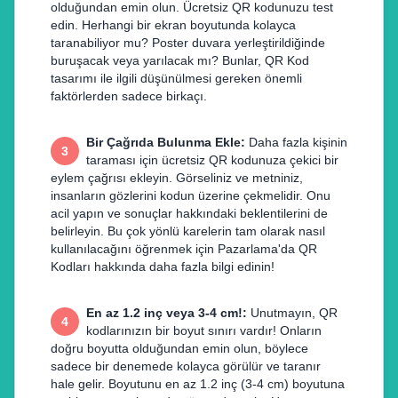
olduğundan emin olun. Ücretsiz QR kodunuzu test
edin. Herhangi bir ekran boyutunda kolayca
taranabiliyor mu? Poster duvara yerleştirildiğinde
buruşacak veya yarılacak mı? Bunlar, QR Kod
tasarımı ile ilgili düşünülmesi gereken önemli
faktörlerden sadece birkaçı.
Bir Çağrıda Bulunma Ekle
:
Daha fazla kişinin
3
taraması için ücretsiz QR kodunuza çekici bir
eylem çağrısı ekleyin. Görseliniz ve metniniz,
insanların gözlerini kodun üzerine çekmelidir. Onu
acil yapın ve sonuçlar hakkındaki beklentilerini de
belirleyin. Bu çok yönlü karelerin tam olarak nasıl
kullanılacağını öğrenmek için Pazarlama'da QR
Kodları hakkında daha fazla bilgi edinin!
En az 1.2 inç veya 3-4 cm!
:
Unutmayın, QR
4
kodlarınızın bir boyut sınırı vardır! Onların
doğru boyutta olduğundan emin olun, böylece
sadece bir denemede kolayca görülür ve taranır
hale gelir. Boyutunu en az 1.2 inç (3-4 cm) boyutuna