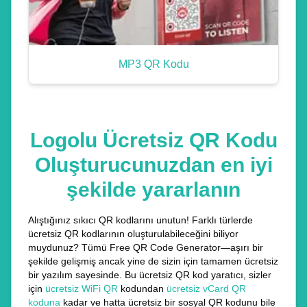
MP3 QR Kodu
Logolu Ücretsiz QR Kodu
Oluşturucunuzdan en iyi
şekilde yararlanın
Alıştığınız sıkıcı QR kodlarını unutun! Farklı türlerde
ücretsiz QR kodlarının oluşturulabileceğini biliyor
muydunuz? Tümü Free QR Code Generator—aşırı bir
şekilde gelişmiş ancak yine de sizin için tamamen ücretsiz
bir yazılım sayesinde. Bu ücretsiz QR kod yaratıcı, sizler
için
ücretsiz WiFi QR
kodundan
ücretsiz vCard QR
koduna
kadar ve hatta ücretsiz bir sosyal QR kodunu bile