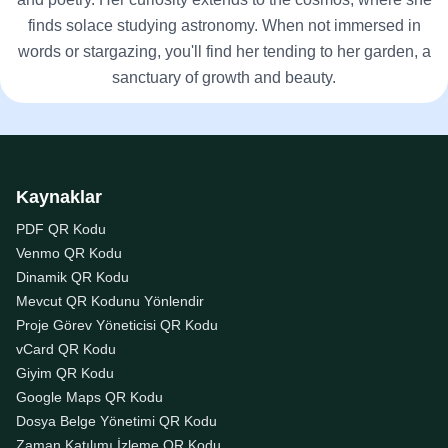
finds solace studying astronomy. When not immersed in
words or stargazing, you'll find her tending to her garden, a
sanctuary of growth and beauty.
Kaynaklar
PDF QR Kodu
Venmo QR Kodu
Dinamik QR Kodu
Mevcut QR Kodunu Yönlendir
Proje Görev Yöneticisi QR Kodu
vCard QR Kodu
Giyim QR Kodu
Google Maps QR Kodu
Dosya Belge Yönetimi QR Kodu
Zaman Katılımı İzleme QR Kodu