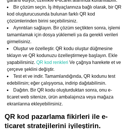
garanti ediyor, özellikle e-ticaret alanında kullanılabilir.
Bir çözüm seçin. İş ihtiyaçlarınıza bağlı olarak, bir QR
kod oluşturucusunda bulunan farklı QR kod
çözümlerinden birini seçebilirsiniz.
Ayrıntıları sağlayın. Bir çözüm seçtikten sonra, işlemi
tamamlamak için dosya yüklemeli ya da gerekli verileri
girmelisiniz.
Oluştur ve özelleştir. QR kodu oluştur düğmesine
tıklayın ve QR kodunuzu özelleştirmeye başlayın. Ekle
yapabilirsiniz.
QR kod renkleri
Ve çağrıya harekete et ve
çerçeve şeklini değiştir.
Test et ve indir. Tamamlandığında, QR kodunu test
edebilirsin; eğer çalışıyorsa, indirip dağıtabilirsin.
Dağıtın. Bir QR kodu oluşturduktan sonra, onu e-
ticaret web sitenize, ürün ambalajınıza veya mağaza
ekranlarına ekleyebilirsiniz.
QR kod pazarlama fikirleri ile e-
ticaret stratejilerini iyileştirin.