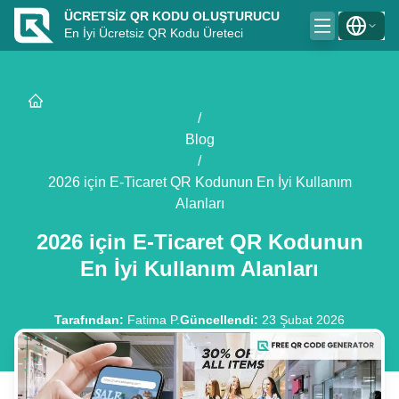
ÜCRETSIZ QR KODU OLUŞTURUCU
En İyi Ücretsiz QR Kodu Üreteci
/
Blog
/
2026 için E-Ticaret QR Kodunun En İyi Kullanım
Alanları
2026 için E-Ticaret QR Kodunun
En İyi Kullanım Alanları
Tarafından
:
Fatima P.
Güncellendi
:
23 Şubat 2026