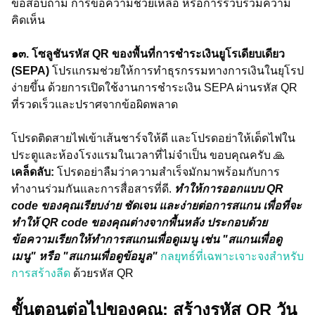
ข้อสอบถาม การขอความช่วยเหลือ หรือการรวบรวมความ
คิดเห็น
๑๓. โซลูชันรหัส QR ของพื้นที่การชำระเงินยูโรเดียบเดียว
(SEPA)
โปรแกรมช่วยให้การทำธุรกรรมทางการเงินในยุโรป
ง่ายขึ้น ด้วยการเปิดใช้งานการชำระเงิน SEPA ผ่านรหัส QR
ที่รวดเร็วและปราศจากข้อผิดพลาด
โปรดติดสายไฟเข้าเส้นชาร์จให้ดี และโปรดอย่าให้เด็ดไฟใน
ประตูและห้องโรงแรมในเวลาที่ไม่จำเป็น ขอบคุณครับ 🙏
เคล็ดลับ:
โปรดอย่าลืมว่าความสำเร็จมักมาพร้อมกับการ
ทำงานร่วมกันและการสื่อสารที่ดี.
ทำให้การออกแบบ QR
code ของคุณเรียบง่าย ชัดเจน และง่ายต่อการสแกน เพื่อที่จะ
ทำให้ QR code ของคุณต่างจากพื้นหลัง ประกอบด้วย
ข้อความเรียกให้ทำการสแกนเพื่อดูเมนู เช่น "สแกนเพื่อดู
เมนู" หรือ "สแกนเพื่อดูข้อมูล"
กลยุทธ์ที่เฉพาะเจาะจงสำหรับ
การสร้างลีด
ด้วยรหัส QR
ขั้นตอนต่อไปของคุณ: สร้างรหัส QR วัน